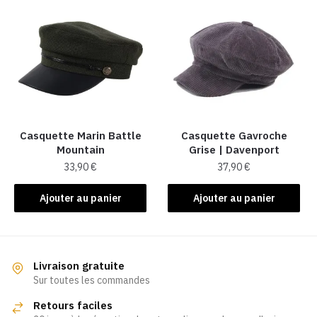
variations.
Les
options
peuvent
être
choisies
sur
la
Casquette Marin Battle
Casquette Gavroche
Mountain
Grise | Davenport
page
33,90
€
37,90
€
du
produit
Ajouter au panier
Ajouter au panier
Livraison gratuite
Sur toutes les commandes
Retours faciles