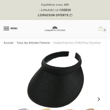
Passer
Aller
Expédition sous 48H
à
au
–10%
AVEC LE
CODE10
la
contenu
LIVRAISON OFFERTE
📦
navigation
MENU
0
Accueil
/
Tous les Articles Femme
/
Visière Femme | D’été Pour Sportive