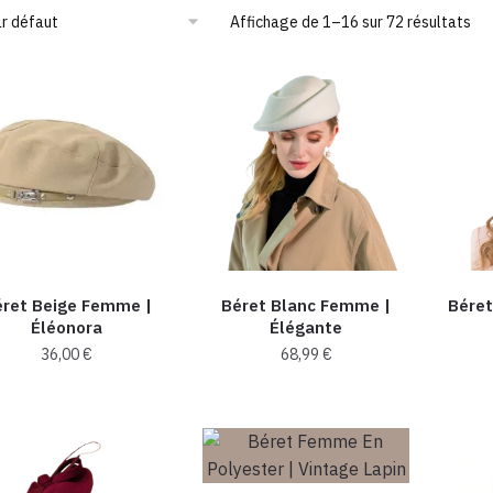
Affichage de 1–16 sur 72 résultats
ret Beige Femme |
Béret Blanc Femme​ |​
Béret
Éléonora
Élégante
36,00
€
68,99
€
Ce
Ce
produit
produit
a
a
plusieurs
plusieurs