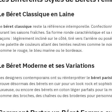
Le Béret Classique en Laine
Le
béret classique
reste la référence intemporelle. Confectionné 
urant les saisons fraîches. Sa forme ronde caractéristique et s
açons : légèrement incliné sur le côté, tiré vers l’arrière ou posé
ne palette de couleurs allant des teintes neutres comme le noir, 
omme le rouge, le bleu marine ou le bordeaux.
Le Béret Moderne et ses Variations
es designers contemporains ont su réinterpréter le
béret paris
rouve désormais des bérets en cuir pour un look rock et sophis
uxueuse, ou encore des bérets en coton léger parfaits pour la mi
comme des broches, des chaînes ou des broderies pour personna