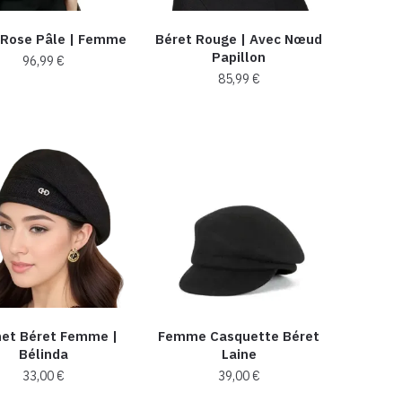
choisies
choisies
 Rose Pâle | Femme
Béret Rouge | Avec Nœud
sur
sur
Papillon
96,99
€
la
la
85,99
€
page
page
Ce
du
du
Ce
produit
produit
produit
produit
a
a
plusieurs
plusieurs
variations.
variations.
Les
Les
options
options
peuvent
peuvent
être
être
choisies
choisies
sur
et Béret Femme |
Femme Casquette Béret
sur
la
Bélinda
Laine​
la
page
33,00
€
39,00
€
page
du