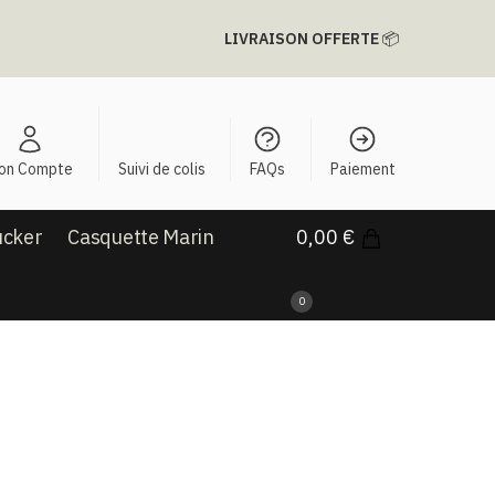
LIVRAISON OFFERTE
📦
on Compte
Suivi de colis
FAQs
Paiement
ucker
Casquette Marin
0,00
€
0