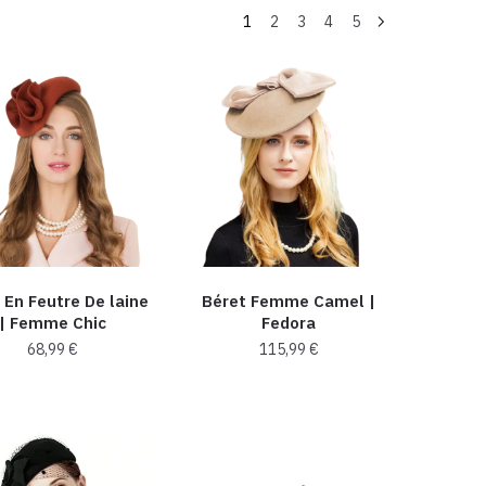
1
2
3
4
5
​ En Feutre De laine
Béret Femme Camel |
| Femme Chic​
Fedora
68,99
€
115,99
€
Ce
Ce
produit
produit
a
a
plusieurs
plusieurs