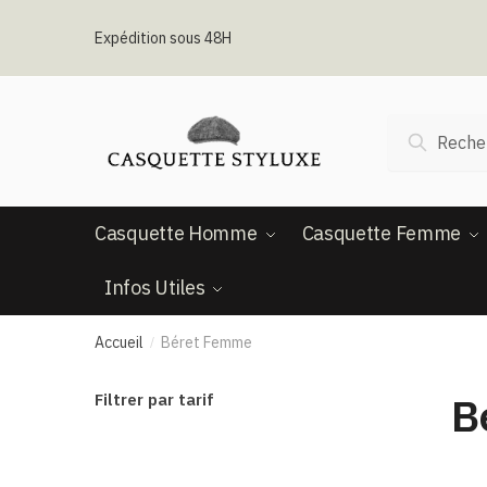
Passer
Aller
à
au
Expédition sous 48H
la
contenu
navigation
Recherche
Recherc
pour :
Casquette Homme
Casquette Femme
Infos Utiles
Accueil
Béret Femme
/
B
Filtrer par tarif