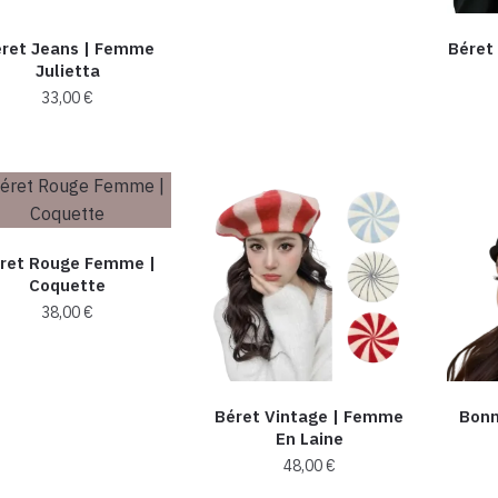
produit
produit
choisies
a
ret Jeans |​ Femme
Béret
sur
plusieurs
Julietta
la
variations.
33,00
€
page
Les
du
Ce
options
produit
produit
peuvent
a
être
plusieurs
choisies
variations.
ret Rouge Femme |
sur
Les
Coquette
la
options
38,00
€
page
peuvent
du
Ce
être
produit
produit
choisies
a
Béret Vintage | Femme
Bonn
sur
plusieurs
En Laine
la
variations.
48,00
€
page
Les