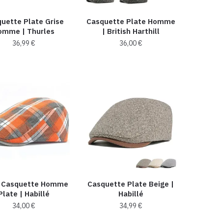
choisies
choisies
uette Plate Grise
Casquette Plate Homme
sur
sur
omme | Thurles
| British Harthill
la
la
36,99
€
36,00
€
page
page
du
du
Ce
Ce
produit
produit
produit
produit
a
a
plusieurs
plusieurs
variations.
variations.
Les
Les
options
options
peuvent
peuvent
être
être
choisies
choisies
t Casquette Homme
Casquette Plate Beige |
sur
sur
Plate | Habillé
Habillé
la
la
34,00
€
34,99
€
page
page