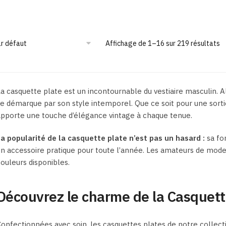
du
Ce
Ce
produit
produit
produit
a
a
plusieurs
plusieurs
Affichage de 1–16 sur 219 résultats
variations.
variations.
Les
Les
options
options
a casquette plate est un incontournable du vestiaire masculin. A
peuvent
peuvent
e démarque par son style intemporel. Que ce soit pour une sorti
être
être
pporte une touche d’élégance vintage à chaque tenue.
choisies
choisies
sur
sur
a popularité de la casquette plate n’est pas un hasard :
sa fo
la
la
n accessoire pratique pour toute l’année. Les amateurs de mode 
page
page
ouleurs disponibles.
du
du
produit
produit
Découvrez le charme de la Casquet
onfectionnées avec soin, les casquettes plates de notre collecti