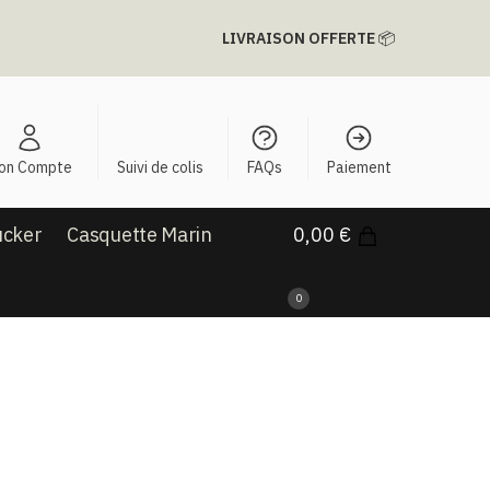
LIVRAISON OFFERTE
📦
on Compte
Suivi de colis
FAQs
Paiement
ucker
Casquette Marin
0,00
€
0