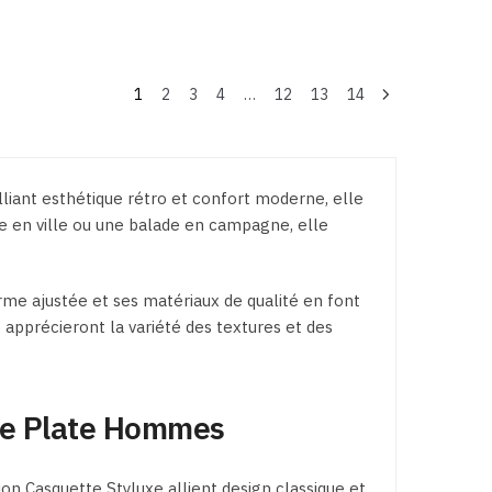
du
du
Ce
Ce
produit
produit
produit
produit
a
a
plusieurs
plusieurs
1
2
3
4
…
12
13
14
variations.
variations.
Les
Les
options
options
lliant esthétique rétro et confort moderne, elle
peuvent
peuvent
e en ville ou une balade en campagne, elle
être
être
choisies
choisies
sur
sur
rme ajustée et ses matériaux de qualité en font
la
la
apprécieront la variété des textures et des
page
page
du
du
produit
produit
te Plate Hommes
on Casquette Styluxe allient design classique et