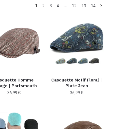
1
2
3
4
…
12
13
14
squette Homme
Casquette Motif Floral ​|
tage | Portsmouth
Plate Jean
36,99
€
36,99
€
Ce
Ce
produit
produit
a
a
plusieurs
plusieurs