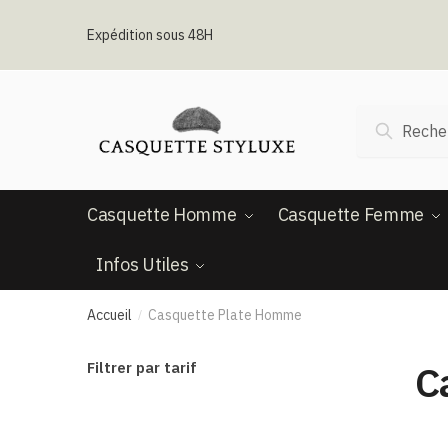
Passer
Aller
à
au
Expédition sous 48H
la
contenu
navigation
Recherche
Recherc
pour :
Casquette Homme
Casquette Femme
Infos Utiles
Accueil
Casquette Plate Homme
/
C
Filtrer par tarif