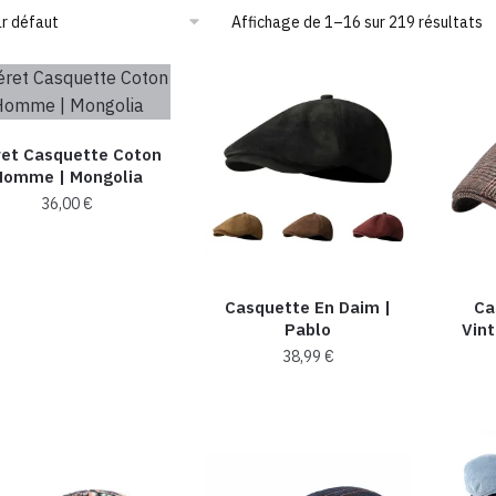
Affichage de 1–16 sur 219 résultats
et Casquette Coton
Homme | Mongolia
36,00
€
Ce
produit
a
Casquette En Daim​ |
Ca
plusieurs
Pablo
Vin
variations.
38,99
€
Les
Ce
options
produit
peuvent
a
être
plusieurs
choisies