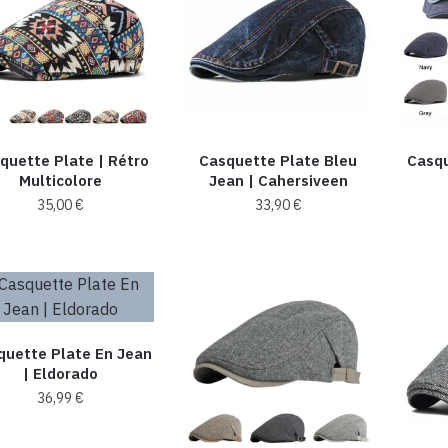
variations.
sur
Les
la
options
page
peuvent
du
être
produit
choisies
quette Plate | Rétro
Casquette Plate Bleu
Casqu
sur
Multicolore
Jean | Cahersiveen
la
35,00
€
33,90
€
page
du
Ce
Ce
produit
produit
produit
a
a
plusieurs
plusieurs
variations.
variations.
quette Plate En Jean
Les
Les
| Eldorado
options
options
36,99
€
peuvent
peuvent
Ce
être
être