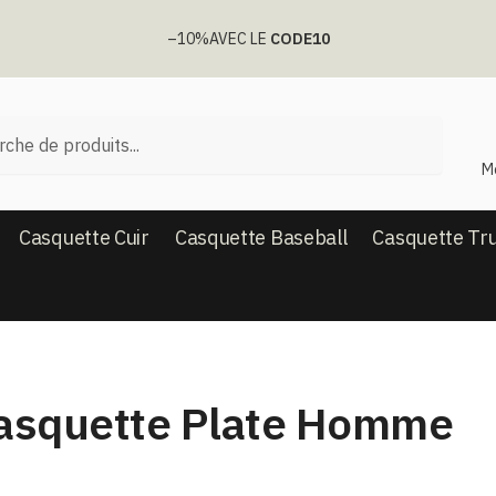
–10%
AVEC LE
CODE10
he
M
Casquette Cuir
Casquette Baseball
Casquette Tr
asquette Plate Homme