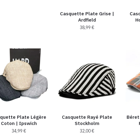
produit
choisies
choisies
a
Casquette Plate Grise |
Casq
sur
sur
plusieurs
Ardfield
H
la
la
variations.
38,99
€
page
page
Les
du
du
Ce
options
produit
produit
produit
peuvent
a
être
plusieurs
choisies
variations.
sur
Les
la
options
page
peuvent
du
être
produit
choisies
quette Plate Légère
Casquette Rayé Plate
Bére
sur
Coton​​ | Ipswich
Stockholm
la
34,99
€
32,00
€
page