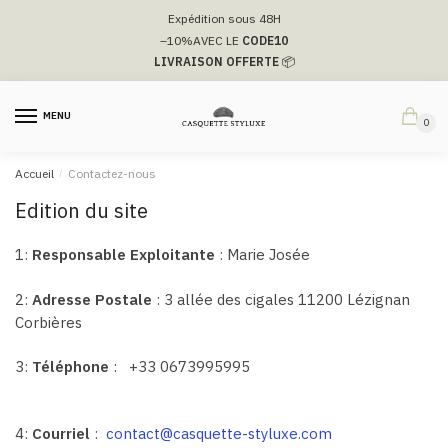
Passer
Aller
Expédition sous 48H
à
au
–10%
AVEC LE
CODE10
la
contenu
LIVRAISON OFFERTE
📦
navigation
MENU
0
Accueil
/
Contactez-nous
Edition du site
1:
Responsable Exploitante
: Marie Josée
2:
Adresse Postale
: 3 allée des cigales 11200 Lézignan
Corbières
3:
Téléphone
: +33 0673995995
4:
Courriel
:
contact@casquette-styluxe.com