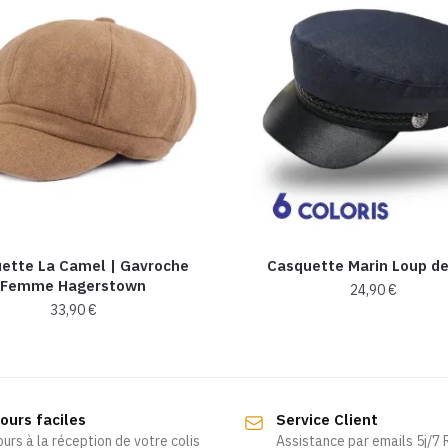
ette La Camel​ | Gavroche
Casquette Marin Loup d
Femme Hagerstown
24,90
€
33,90
€
Ce
produit
a
plusieurs
ours faciles
Service Client
variations.
ours à la réception de votre colis
Assistance par emails 5j/7