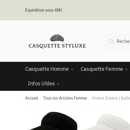
Passer
Aller
à
au
Expédition sous 48H
la
contenu
navigation
Recherche
Recherc
pour :
Casquette Homme
Casquette Femme
Infos Utiles
Accueil
Tous les Articles Femme
Visière Solaire | Bel
/
/