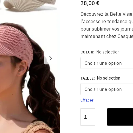
28,00
€
Découvrez la Belle Visi
l’accessoire tendance qui
pour sublimer vos journé
maintenant chez Casquet
No selection
COLOR
:
No selection
TAILLE
:
Effacer
quantité
de
Visière