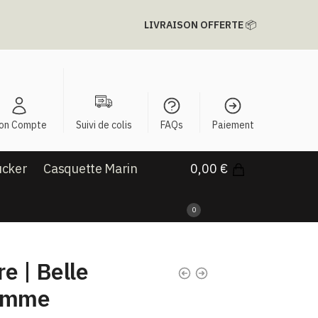
LIVRAISON OFFERTE
📦
on Compte
Suivi de colis
FAQs
Paiement
ucker
Casquette Marin
0,00
€
0
re | Belle
Femme