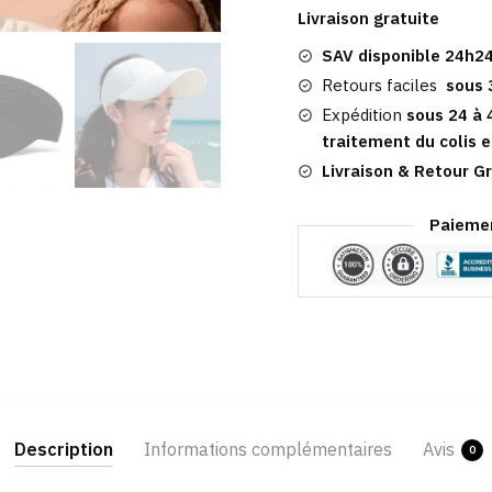
Solaire
Livraison gratuite
|
SAV disponible 24h24
Belle
Élastique
Retours faciles
sous 
Femme
Expédition
sous 24 à 
traitement du colis e
Livraison & Retour Gr
Paiemen
Description
Informations complémentaires
Avis
0