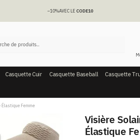
–10%
AVEC LE
CODE10
he
M
Casquette Cuir
Casquette Baseball
Casquette Tr
le Élastique Femme
Visière Solai
Élastique 