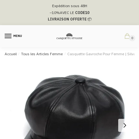
Passer
Aller
Expédition sous 48H
à
au
–10%
AVEC LE
CODE10
la
contenu
LIVRAISON OFFERTE
📦
navigation
MENU
0
Accueil
/
Tous les Articles Femme
/
Casquette Gavroche Pour Femme​ | Silvan