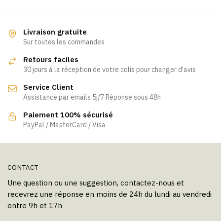
a
a
plusieurs
plusieurs
variations.
variations.
Livraison gratuite
Les
Les
Sur toutes les commandes
options
options
Retours faciles
peuvent
peuvent
30 jours à la réception de votre colis pour changer d'avis
être
être
Service Client
choisies
choisies
Assistance par emails 5j/7 Réponse sous 48h
sur
sur
la
la
Paiement 100% sécurisé
page
page
PayPal / MasterCard / Visa
du
du
produit
produit
CONTACT
Une question ou une suggestion, contactez-nous et
recevrez une réponse en moins de 24h du lundi au vendredi
entre 9h et 17h