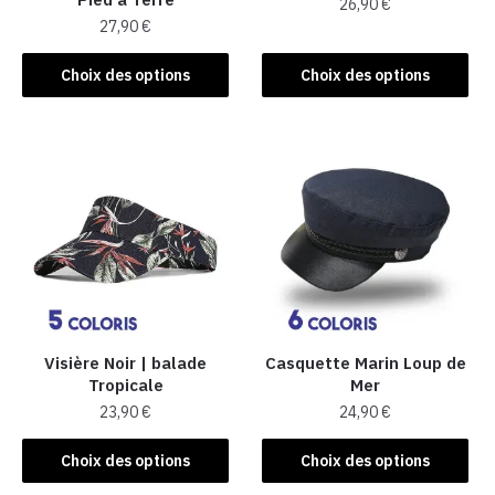
26,90
€
27,90
€
Ce
Ce
produit
Choix des options
Choix des options
produit
a
a
plusieurs
plusieurs
variations.
variations.
Les
Les
options
options
peuvent
peuvent
être
être
choisies
choisies
sur
sur
la
la
Visière Noir | balade
Casquette Marin Loup de
page
Tropicale
Mer
page
du
23,90
€
24,90
€
du
produit
produit
Ce
Ce
Choix des options
Choix des options
produit
produit