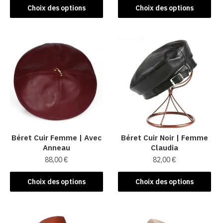
Ce
Ce
Choix des options
Choix des options
produit
produit
a
a
plusieurs
plusieurs
variations.
variations.
Les
Les
options
options
peuvent
peuvent
être
être
choisies
choisies
sur
sur
la
la
Béret Cuir Femme | Avec
Béret Cuir Noir | Femme
Anneau
Claudia
page
page
88,00
€
82,00
€
du
du
produit
produit
Ce
Ce
Choix des options
Choix des options
produit
produit
a
a
plusieurs
plusieurs