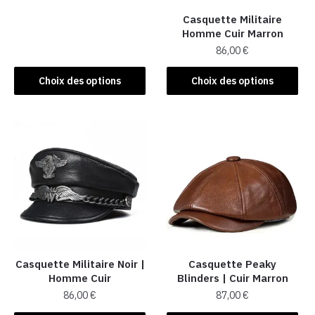
sur
sur
a
la
la
Casquette Militaire
plusieurs
Homme Cuir Marron
page
page
variations.
86,00
€
du
du
Les
produit
produit
Ce
options
Choix des options
Choix des options
produit
peuvent
a
être
plusieurs
choisies
variations.
sur
Les
la
options
page
peuvent
du
être
produit
choisies
sur
la
Casquette Militaire Noir |
Casquette Peaky
Homme Cuir
Blinders | Cuir Marron
page
86,00
€
87,00
€
du
produit