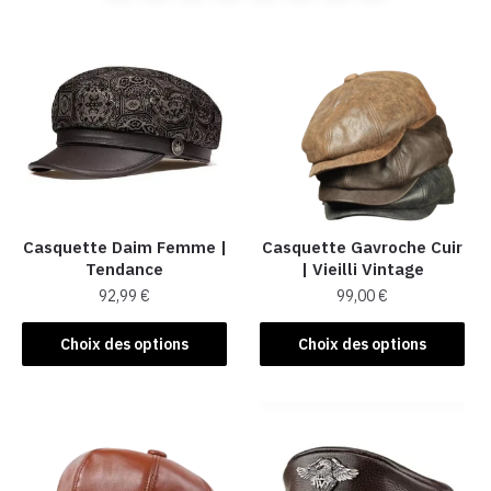
Casquette Daim Femme |
Casquette Gavroche Cuir
Tendance
| Vieilli Vintage
92,99
€
99,00
€
Ce
Ce
Choix des options
Choix des options
produit
produit
a
a
plusieurs
plusieurs
variations.
variations.
Les
Les