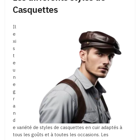
Casquettes
Il
e
xi
s
t
e
u
n
e
g
r
a
n
d
e variété de styles de casquettes en cuir adaptés à
tous les goûts et à toutes les occasions. Les