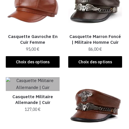
options
options
peuvent
peuvent
être
être
choisies
choisies
sur
sur
la
la
Casquette Gavroche En
Casquette Marron Foncé
Cuir Femme
| Militaire Homme Cuir
page
page
95,00
€
86,00
€
du
du
produit
produit
Ce
Ce
Choix des options
Choix des options
produit
produit
a
a
plusieurs
plusieurs
variations.
variations.
Les
Les
Casquette Militaire
options
options
Allemande | Cuir
peuvent
peuvent
127,00
€
être
être
Ce
choisies
choisies
produit