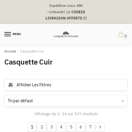
Passer
Aller
Expédition sous 48H
à
au
–10%
AVEC LE
CODE10
la
contenu
LIVRAISON OFFERTE
📦
navigation
MENU
0
Accueil
/
Casquette Cuir
Casquette Cuir
Afficher Les Filtres
Affichage de 1–16 sur 107 résultats
1
2
3
4
5
6
7