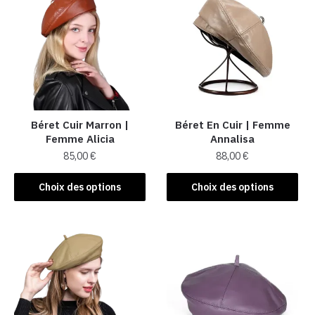
variations.
variations.
Les
Les
options
options
peuvent
peuvent
être
être
choisies
choisies
sur
sur
la
la
Béret Cuir Marron |
Béret En Cuir​ | Femme
Femme Alicia
Annalisa
page
page
85,00
€
88,00
€
du
du
produit
produit
Ce
Ce
Choix des options
Choix des options
produit
produit
a
a
plusieurs
plusieurs
variations.
variations.
Les
Les
options
options
peuvent
peuvent