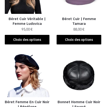
être
être
choisies
choisies
sur
sur
la
la
Béret Cuir Véritable |
Béret Cuir | Femme
Femme Ludovica
Tamara
page
page
95,00
€
88,00
€
du
du
produit
produit
Ce
Ce
Choix des options
Choix des options
produit
produit
a
a
plusieurs
plusieurs
variations.
variations.
Les
Les
options
options
peuvent
peuvent
être
être
choisies
choisies
sur
sur
la
la
Béret Femme En Cuir Noir​
Bonnet Homme Cuir Noir
| Pénélope
| Fourré