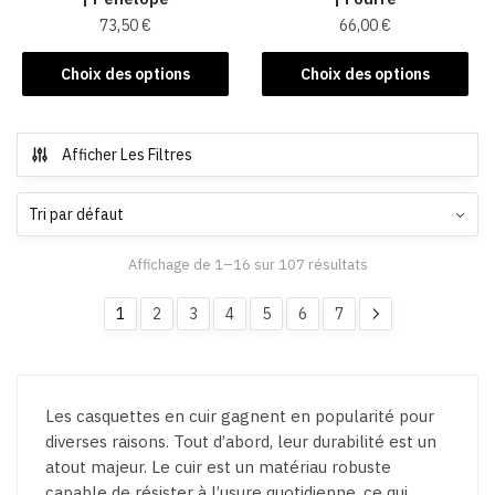
page
page
73,50
€
66,00
€
du
du
produit
produit
Ce
Ce
Choix des options
Choix des options
produit
produit
a
a
plusieurs
plusieurs
Afficher Les Filtres
variations.
variations.
Les
Les
options
options
peuvent
peuvent
Affichage de 1–16 sur 107 résultats
être
être
choisies
choisies
1
2
3
4
5
6
7
sur
sur
la
la
page
page
du
du
Les casquettes en cuir gagnent en popularité pour
produit
produit
diverses raisons. Tout d’abord, leur durabilité est un
atout majeur. Le cuir est un matériau robuste
capable de résister à l’usure quotidienne, ce qui