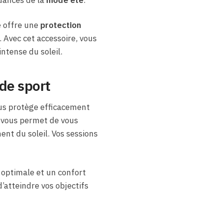
ndances de la
mode été
.
e offre une
protection
 Avec cet accessoire, vous
ntense du soleil.
de sport
s protège efficacement
e vous permet de vous
nt du soleil. Vos sessions
r optimale et un confort
’atteindre vos objectifs