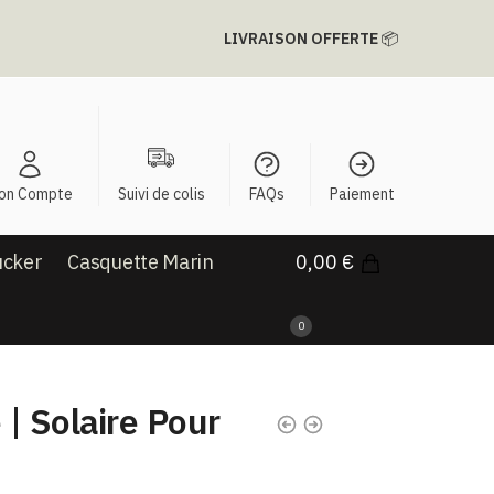
LIVRAISON OFFERTE
📦
on Compte
Suivi de colis
FAQs
Paiement
ucker
Casquette Marin
0,00
€
0
 | Solaire Pour