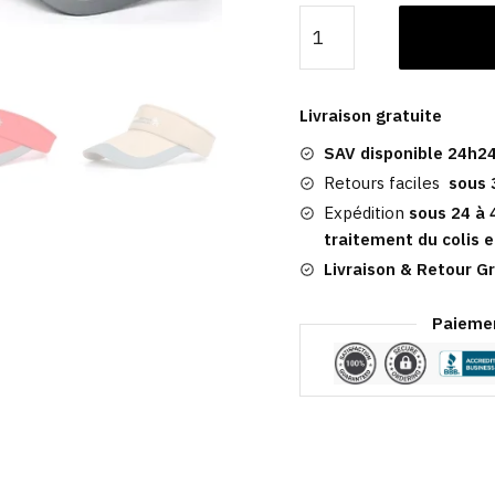
quantité
de
Visière
D'été
Livraison gratuite
|
SAV disponible 24h24
Solaire
Pour
Retours faciles
sous 
Sport
Expédition
sous 24 à 
traitement du colis e
Livraison & Retour Gr
Paiemen