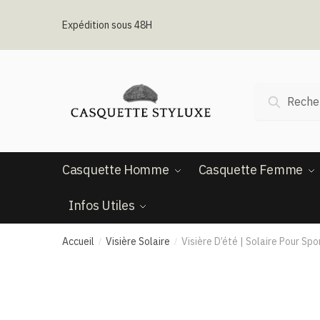
Passer
Aller
à
au
Expédition sous 48H
la
contenu
navigation
Recherche
Recherc
pour :
Casquette Homme
Casquette Femme
Infos Utiles
Accueil
Visière Solaire
Visière D’été | Solaire Pour Spo
/
/