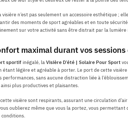
cieux de leur style et désireux de rester à la pointe des te
a visière n’est pas seulement un accessoire esthétique ; ell
ntir des moments de sport agréables et en toute sécurité.
ement sur votre activité sans être distrait par la lumière i
nfort maximal durant vos sessions 
rt sportif
inégalé, la
Visière D’été | Solaire Pour Sport
vou
n étant légère et agréable à porter. Le port de cette visièr
 performances, sans aucune distraction liée à l’éblouisseme
insi plus productives et plaisantes.
cette visière sont respirants, assurant une circulation d’ai
 vous oublierez même que vous la portez, vous permettant d
 conditions.