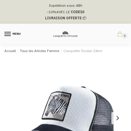
Passer
Aller
Expédition sous 48H
à
au
–10%
AVEC LE
CODE10
la
contenu
LIVRAISON OFFERTE
📦
navigation
MENU
0
Accueil
/
Tous les Articles Femme
/
Casquette Trucker Zèbre