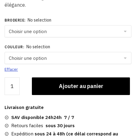
élégance.
No selection
BRODERIE
:
No selection
COULEUR
:
Effacer
quantité
Ajouter au panier
de
Casquette
Trucker Zèbre
Livraison gratuite
SAV disponible 24h24h 7 / 7
Retours faciles
sous 30 jours
Expédition
sous 24 à 48h (ce délai correspond au