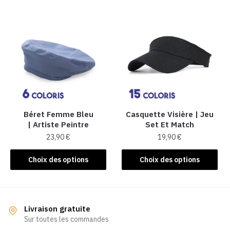
a
a
plusieurs
plusieurs
variations.
variations.
Les
Les
options
options
peuvent
peuvent
être
être
choisies
choisies
sur
sur
la
la
Béret Femme Bleu
Casquette Visière | Jeu
| Artiste Peintre
Set Et Match
page
page
23,90
€
19,90
€
du
du
produit
produit
Ce
Ce
Choix des options
Choix des options
produit
produit
a
a
plusieurs
plusieurs
variations.
variations.
Livraison gratuite
Les
Les
Sur toutes les commandes