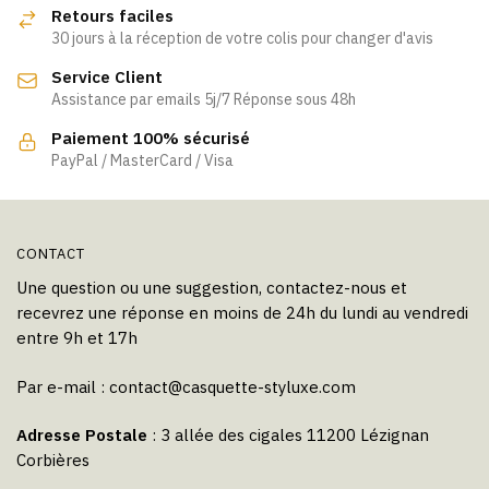
options
options
Retours faciles
peuvent
peuvent
30 jours à la réception de votre colis pour changer d'avis
être
être
Service Client
choisies
choisies
Assistance par emails 5j/7 Réponse sous 48h
sur
sur
la
la
Paiement 100% sécurisé
page
page
PayPal / MasterCard / Visa
du
du
produit
produit
CONTACT
Une question ou une suggestion, contactez-nous et
recevrez une réponse en moins de 24h du lundi au vendredi
entre 9h et 17h
Par e-mail :
contact@casquette-styluxe.com
Adresse Postale
: 3 allée des cigales 11200 Lézignan
Corbières