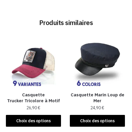
Produits similaires
Casquette
Casquette Marin Loup de
Trucker Tricolore à Motif
Mer
26,90
€
24,90
€
Ce
Ce
Choix des options
Choix des options
produit
produit