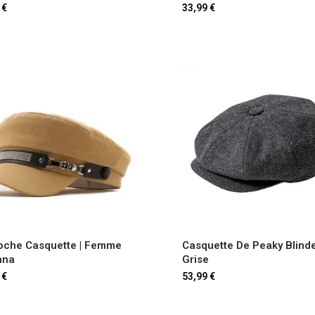
9
€
33,99
€
oche Casquette​ | Femme
Casquette De Peaky Blinder
ana
Grise
9
€
53,99
€