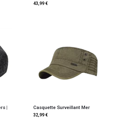
43,99
€
s​ |
Casquette Surveillant Mer​
32,99
€