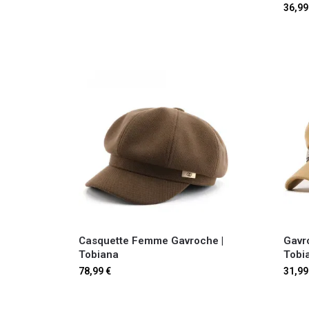
36,9
Casquette Femme Gavroche​ |
Gavr
Tobiana
Tobi
78,99
€
31,9