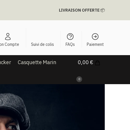
LIVRAISON OFFERTE
📦
on Compte
Suivi de colis
FAQs
Paiement
ucker
Casquette Marin
0,00
€
0