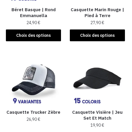
Béret Basque | Rond
Casquette Marin Rouge |
Emmanuella
Pied à Terre
24,90
€
27,90
€
Ce
Ce
Choix des options
Choix des options
produit
produit
a
a
plusieurs
plusieurs
variations.
variations.
Les
Les
options
options
peuvent
peuvent
être
être
choisies
choisies
sur
sur
la
la
Casquette Trucker Zèbre
Casquette Visière | Jeu
Set Et Match
page
page
26,90
€
19,90
€
du
du
Ce