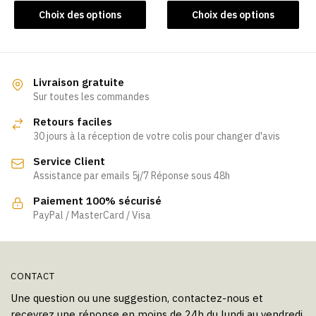
produit
produit
Ce
produit
Choix des options
Choix des options
produit
a
a
plusieurs
plusieurs
variations.
variations.
Les
Livraison gratuite
Les
Sur toutes les commandes
options
options
peuvent
Retours faciles
peuvent
être
30 jours à la réception de votre colis pour changer d'avis
être
choisies
Service Client
choisies
sur
Assistance par emails 5j/7 Réponse sous 48h
sur
la
la
page
Paiement 100% sécurisé
page
PayPal / MasterCard / Visa
du
du
produit
produit
CONTACT
Une question ou une suggestion, contactez-nous et
recevrez une réponse en moins de 24h du lundi au vendredi