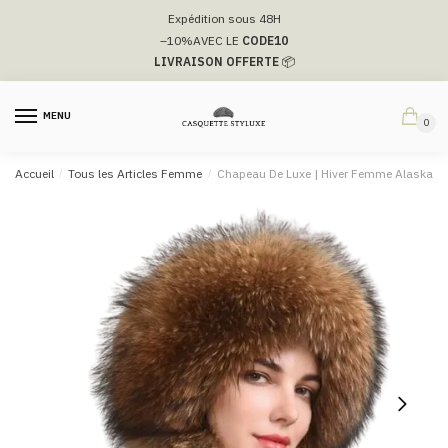
Passer
Aller
Expédition sous 48H
à
au
–10%
AVEC LE
CODE10
la
contenu
LIVRAISON OFFERTE
📦
navigation
MENU
0
Accueil
/
Tous les Articles Femme
/
Chapeau De Luxe | Hiver Femme Alaska