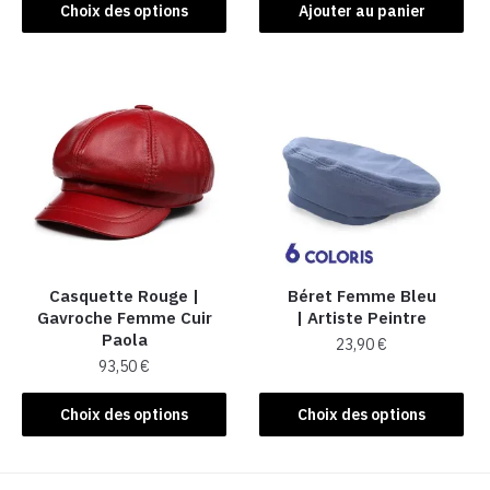
produit
Choix des options
Ajouter au panier
a
plusieurs
variations.
Les
options
peuvent
être
choisies
sur
la
Casquette Rouge |
Béret Femme Bleu
page
Gavroche Femme Cuir
| Artiste Peintre
du
Paola
23,90
€
produit
93,50
€
Ce
Ce
produit
Choix des options
Choix des options
produit
a
a
plusieurs
plusieurs