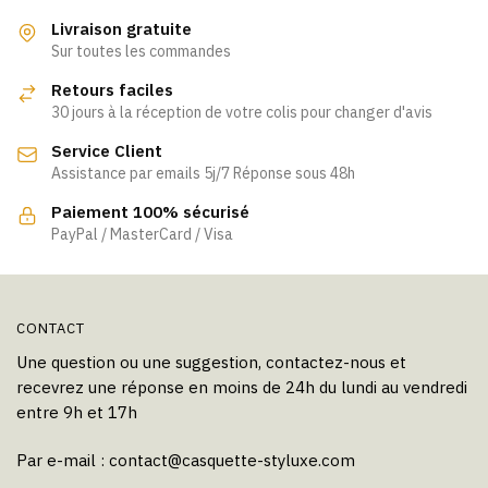
variations.
variations.
Les
Livraison gratuite
Les
Sur toutes les commandes
options
options
peuvent
Retours faciles
peuvent
être
30 jours à la réception de votre colis pour changer d'avis
être
choisies
Service Client
choisies
sur
Assistance par emails 5j/7 Réponse sous 48h
sur
la
la
page
Paiement 100% sécurisé
page
PayPal / MasterCard / Visa
du
du
produit
produit
CONTACT
Une question ou une suggestion, contactez-nous et
recevrez une réponse en moins de 24h du lundi au vendredi
entre 9h et 17h
Par e-mail :
contact@casquette-styluxe.com