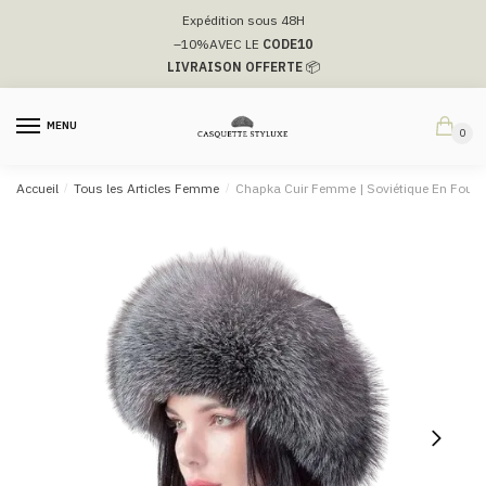
Passer
Aller
Expédition sous 48H
à
au
–10%
AVEC LE
CODE10
la
contenu
LIVRAISON OFFERTE
📦
navigation
MENU
0
Accueil
/
Tous les Articles Femme
/
Chapka Cuir Femme | Soviétique En Fourr