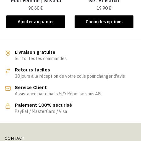
Pour Femme​ | Silvana
Set Et Match
page
page
90,60
€
19,90
€
du
du
produit
produit
Ce
Ajouter au panier
Choix des options
produit
a
plusieurs
variations.
Livraison gratuite
Les
Sur toutes les commandes
options
Retours faciles
peuvent
30 jours à la réception de votre colis pour changer d'avis
être
Service Client
choisies
Assistance par emails 5j/7 Réponse sous 48h
sur
la
Paiement 100% sécurisé
page
PayPal / MasterCard / Visa
du
produit
CONTACT