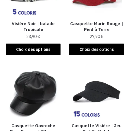
Visière Noir | balade
Casquette Marin Rouge |
Tropicale
Pied à Terre
23,90
€
27,90
€
Ce
Ce
Choix des options
Choix des options
produit
produit
a
a
plusieurs
plusieurs
variations.
variations.
Les
Les
options
options
peuvent
peuvent
être
être
choisies
choisies
sur
sur
la
la
Casquette Gavroche
Casquette Visière | Jeu