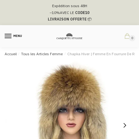
Passer
Aller
Expédition sous 48H
à
au
–10%
AVEC LE
CODE10
la
contenu
LIVRAISON OFFERTE
📦
navigation
MENU
0
Accueil
/
Tous les Articles Femme
/
Chapka Hiver | Femme En Fourrure De Ren