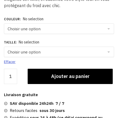
protégeant du froid avec chic.
No selection
COULEUR
:
No selection
TAILLE
:
Effacer
quantité
Ajouter au panier
de
Chapka
Hiver
Livraison gratuite
|
Femme
SAV disponible 24h24h 7 / 7
En
Retours faciles
sous 30 jours
Fourrure
Expédition
sous 24 à 48h (ce délai correspond au