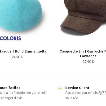
Basque | Rond Emmanuella
Casquette Lin | Gavroche
Lawrence
24,90
€
37,90
€
Ce
produit
a
plusieurs
ours faciles
Service Client
variations.
ours à la réception de votre colis
Assistance par emails 5j/7
Les
 changer d'avis
sous 48h
options