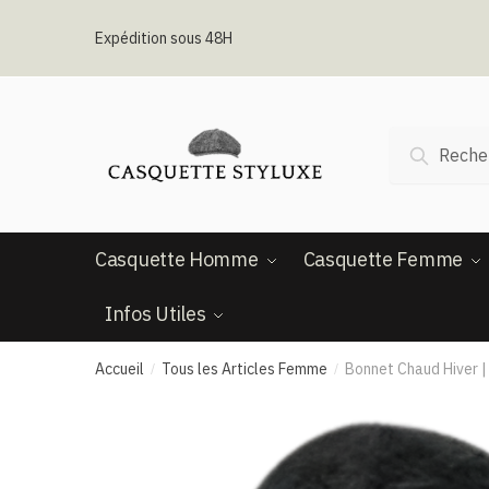
Passer
Aller
à
au
Expédition sous 48H
la
contenu
navigation
Recherche
Recherc
pour :
Casquette Homme
Casquette Femme
Infos Utiles
Accueil
Tous les Articles Femme
Bonnet Chaud Hiver | 
/
/