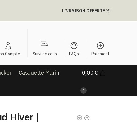
LIVRAISON OFFERTE
📦
on Compte
Suivi de colis
FAQs
Paiement
ucker
Casquette Marin
0,00
€
0
d Hiver |