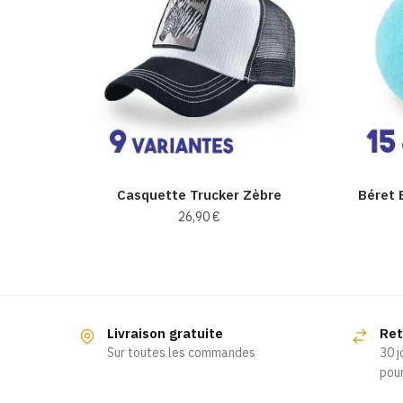
Casquette Trucker Zèbre
Béret 
26,90
€
Ce
produit
a
plusieurs
Livraison gratuite
Ret
variations.
Sur toutes les commandes
30 j
Les
pour
options