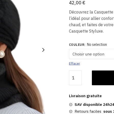
42,00
€
Découvrez la Casquette 
l’idéal pour allier confo
chaud, et faites de votr
Casquette Styluxe.
No selection
COULEUR
:
Effacer
quantité
de
Bonnet
Chaud
Livraison gratuite
Hiver
SAV disponible 24h24
|
Cristelle
Retours faciles
sous 