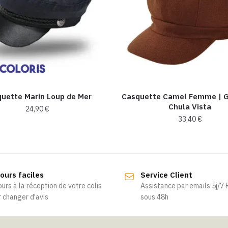
uette Marin Loup de Mer
Casquette Camel Femme | 
Chula Vista
24,90
€
33,40
€
Ce
produit
a
plusieurs
ours faciles
Service Client
variations.
ours à la réception de votre colis
Assistance par emails 5j/7
Les
 changer d'avis
sous 48h
options
peuvent