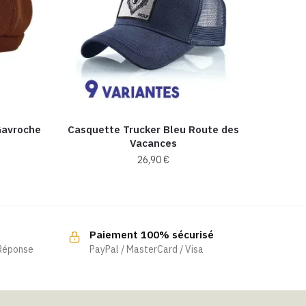
Gavroche
Casquette Trucker Bleu Route des
Vacances
26,90
€
Ce
produit
a
Paiement 100% sécurisé
plusieurs
 Réponse
PayPal / MasterCard / Visa
variations.
Les
options
peuvent