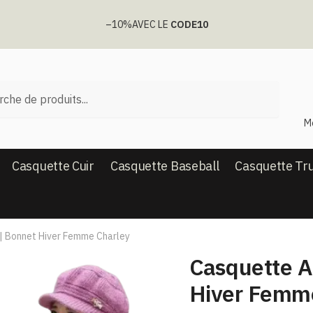
–10%
AVEC LE
CODE10
he
M
Casquette Cuir
Casquette Baseball
Casquette Tr
 | Bonnet Hiver Femme Charley
Casquette A
Hiver Femm