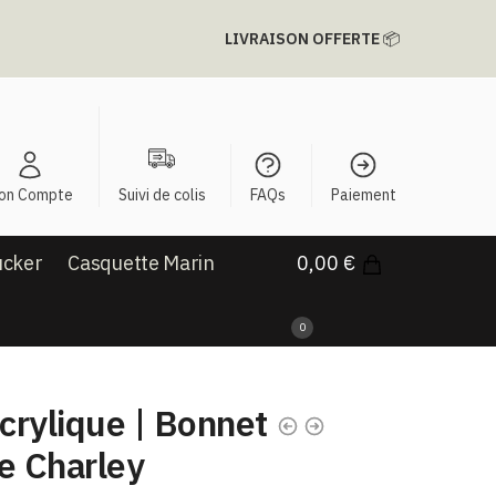
LIVRAISON OFFERTE
📦
on Compte
Suivi de colis
FAQs
Paiement
ucker
Casquette Marin
0,00
€
0
crylique | Bonnet
e Charley