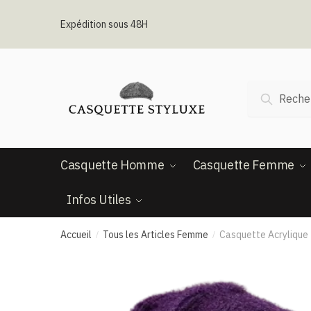
Passer
Aller
à
au
Expédition sous 48H
la
contenu
navigation
Recherche
Recherc
pour :
Casquette Homme
Casquette Femme
Infos Utiles
Accueil
Tous les Articles Femme
Casquette Acrylique
/
/