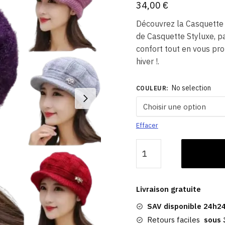
34,00
€
Découvrez la Casquette
de Casquette Styluxe, pa
confort tout en vous pro
hiver !.
No selection
COULEUR
:
Effacer
quantité
de
Casquette
Acrylique
Livraison gratuite
|
SAV disponible 24h24
Bonnet
Hiver
Retours faciles
sous 