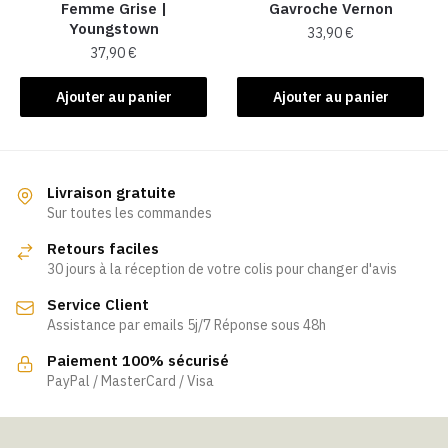
Femme Grise​ |
Gavroche Vernon
page
Youngstown
33,90
€
du
37,90
€
produit
Ajouter au panier
Ajouter au panier
Livraison gratuite
Sur toutes les commandes
Retours faciles
30 jours à la réception de votre colis pour changer d'avis
Service Client
Assistance par emails 5j/7 Réponse sous 48h
Paiement 100% sécurisé
PayPal / MasterCard / Visa