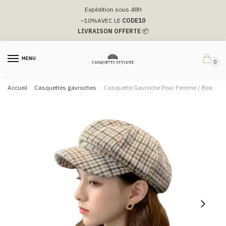
Passer
Aller
Expédition sous 48H
à
au
–10%
AVEC LE
CODE10
la
contenu
LIVRAISON OFFERTE
📦
navigation
MENU
0
Accueil
/
Casquettes gavroches
/
Casquette Gavroche Pour Femme / Bea