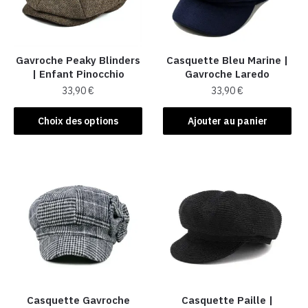
Gavroche Peaky Blinders
Casquette Bleu Marine |
| Enfant Pinocchio
Gavroche Laredo
33,90
€
33,90
€
Ce
Choix des options
Ajouter au panier
produit
a
plusieurs
variations.
Les
options
peuvent
être
choisies
sur
la
Casquette Gavroche
Casquette Paille |