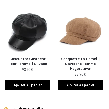
a
plusieurs
variations.
Les
options
peuvent
être
choisies
sur
la
Casquette Gavroche
Casquette La Camel​ |
Pour Femme​ | Silvana
Gavroche Femme
page
Hagerstown
90,60
€
du
33,90
€
produit
Ajouter au panier
Ajouter au panier
Livraison gratuite