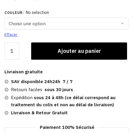
No selection
COULEUR
:
Effacer
quantité
Ajouter au panier
de
Casquette
Visière
Livraison gratuite
| Jeu
Set
SAV disponible 24h24h 7 / 7
Et
Retours faciles
sous 30 jours
Match
Expédition
sous 24 à 48h (ce délai correspond au
traitement du colis et non au délai de livraison)
Livraison & Retour Gratuit
Paiement 100% Sécurisé