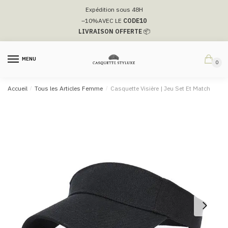
Passer
Aller
Expédition sous 48H
à
au
–10%
AVEC LE
CODE10
la
contenu
LIVRAISON OFFERTE
📦
navigation
MENU
0
Accueil
/
Tous les Articles Femme
/
Casquette Visière | Jeu Set Et Match