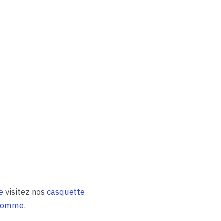
e
visitez nos
casquette
 homme
.