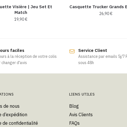
ette Visière | Jeu Set Et
Casquette Trucker Grands 
Match
26,90
€
19,90
€
Ce
Ce
produit
produit
a
a
plusieurs
ours faciles
Service Client
plusieurs
variations.
ours à la réception de votre colis
Assistance par emails 5j/7
variations.
Les
 changer d'avis
sous 48h
Les
options
options
peuvent
peuvent
être
être
choisies
choisies
ATIONS
LIENS UTILES
sur
sur
la
s de nous
Blog
la
page
e d’expédition
Avis Clients
page
du
du
e de confidentialité
FAQs
produit