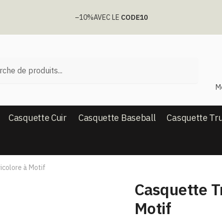
–10%
AVEC LE
CODE10
he
M
Casquette Cuir
Casquette Baseball
Casquette Tr
icolore à Motif
Casquette Tr
Motif