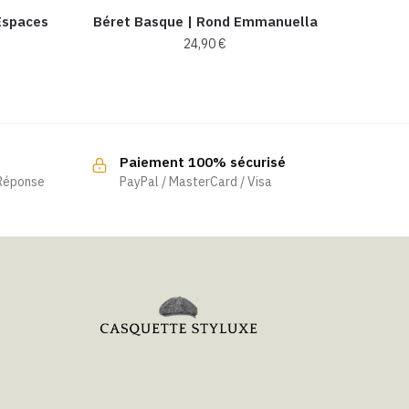
Espaces
Béret Basque | Rond Emmanuella
24,90
€
Ce
produit
a
plusieurs
Paiement 100% sécurisé
variations.
 Réponse
PayPal / MasterCard / Visa
Les
options
peuvent
être
choisies
sur
la
page
du
produit