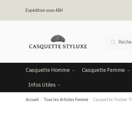
Passer
Aller
à
au
Expédition sous 48H
la
contenu
navigation
Recherche
Recherc
pour :
Casquette Homme
Casquette Femme
Infos Utiles
Accueil
Tous les Articles Femme
Casquette Trucker Tr
/
/