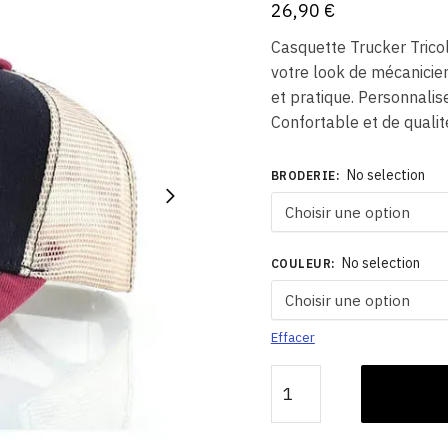
26,90
€
Casquette Trucker Tricol
votre look de mécanicie
et pratique. Personnalis
Confortable et de qualit
No selection
BRODERIE
:
No selection
COULEUR
:
Effacer
quantité
de
Casquette