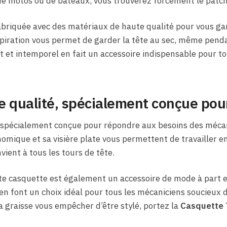
 de motos ou de bateaux, vous trouverez forcément le patch
briquée avec des matériaux de haute qualité pour vous gar
nspiration vous permet de garder la tête au sec, même penda
 et intemporel en fait un accessoire indispensable pour t
e qualité, spécialement conçue pou
 spécialement conçue pour répondre aux besoins des mécan
mique et sa visière plate vous permettent de travailler en 
vient à tous les tours de tête.
tte casquette est également un accessoire de mode à part en
é en font un choix idéal pour tous les mécaniciens soucieux
la graisse vous empêcher d’être stylé, portez la
Casquette 