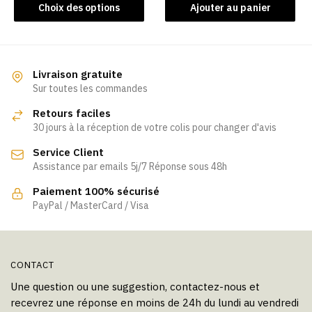
Ce
Choix des options
Ajouter au panier
produit
a
plusieurs
variations.
Livraison gratuite
Les
Sur toutes les commandes
options
Retours faciles
peuvent
30 jours à la réception de votre colis pour changer d'avis
être
Service Client
choisies
Assistance par emails 5j/7 Réponse sous 48h
sur
la
Paiement 100% sécurisé
page
PayPal / MasterCard / Visa
du
produit
CONTACT
Une question ou une suggestion, contactez-nous et
recevrez une réponse en moins de 24h du lundi au vendredi