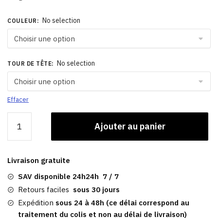
No selection
COULEUR
:
No selection
TOUR DE TÊTE
:
Effacer
quantité
Ajouter au panier
de
Casquette
Marin
Livraison gratuite
Chauffeur
SAV disponible 24h24h 7 / 7
Retours faciles
sous 30 jours
Expédition
sous 24 à 48h (ce délai correspond au
traitement du colis et non au délai de livraison)