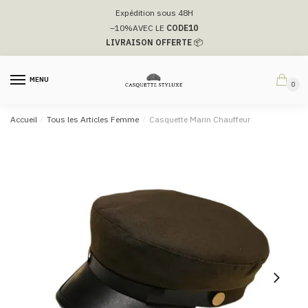
Passer
Aller
Expédition sous 48H
à
au
–10%
AVEC LE
CODE10
la
contenu
LIVRAISON OFFERTE
📦
navigation
MENU
0
Accueil
/
Tous les Articles Femme
/
Casquette Marin Chauffeur