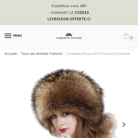
Passer
Aller
Expédition sous 48H
à
au
–10%
AVEC LE
CODE10
la
contenu
LIVRAISON OFFERTE
📦
navigation
MENU
0
Accueil
/
Tous les Articles Femme
/
Chapeau Russe En Fourrure | Femme