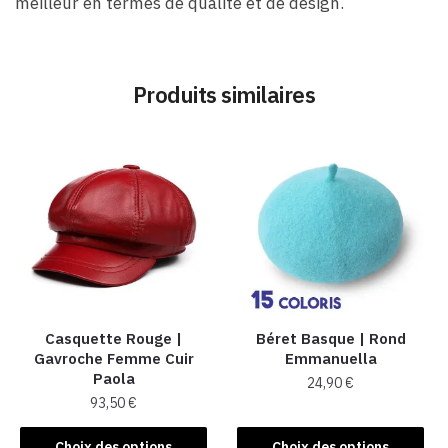
meilleur en termes de qualité et de design.
Produits similaires
Casquette Rouge |
Béret Basque | Rond
Gavroche Femme Cuir
Emmanuella
Paola
24,90
€
93,50
€
Ce
Ce
produit
Choix des options
Choix des options