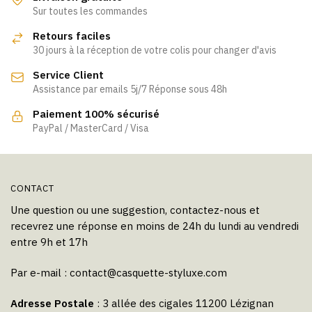
Les
Les
Sur toutes les commandes
options
options
Retours faciles
peuvent
peuvent
30 jours à la réception de votre colis pour changer d'avis
être
être
Service Client
choisies
choisies
Assistance par emails 5j/7 Réponse sous 48h
sur
sur
la
la
Paiement 100% sécurisé
page
page
PayPal / MasterCard / Visa
du
du
produit
produit
CONTACT
Une question ou une suggestion, contactez-nous et
recevrez une réponse en moins de 24h du lundi au vendredi
entre 9h et 17h
Par e-mail :
contact@casquette-styluxe.com
Adresse Postale
: 3 allée des cigales 11200 Lézignan