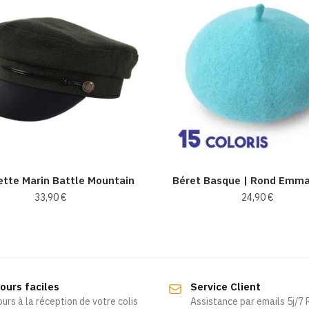
tte Marin Battle Mountain
Béret Basque | Rond Emma
33,90
€
24,90
€
Ce
produit
a
plusieurs
ours faciles
Service Client
variations.
ours à la réception de votre colis
Assistance par emails 5j/7