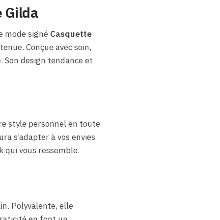
 Gilda
re mode signé
Casquette
 tenue. Conçue avec soin,
e. Son design tendance et
re style personnel en toute
ura s’adapter à vos envies
ok qui vous ressemble.
in. Polyvalente, elle
raticité en font un