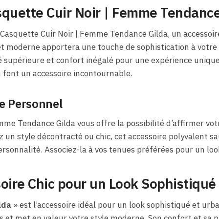
squette Cuir Noir | Femme Tendance
a Casquette Cuir Noir | Femme Tendance Gilda, un accessoi
 et moderne apportera une touche de sophistication à votre
té supérieure et confort inégalé pour une expérience uniqu
n font un accessoire incontournable.
le Personnel
mme Tendance Gilda vous offre la possibilité d’affirmer vot
 un style décontracté ou chic, cet accessoire polyvalent sa
ersonnalité. Associez-la à vos tenues préférées pour un lo
oire Chic pour un Look Sophistiqué
lda
» est l’accessoire idéal pour un look sophistiqué et urba
s et met en valeur votre style moderne. Son confort et sa p