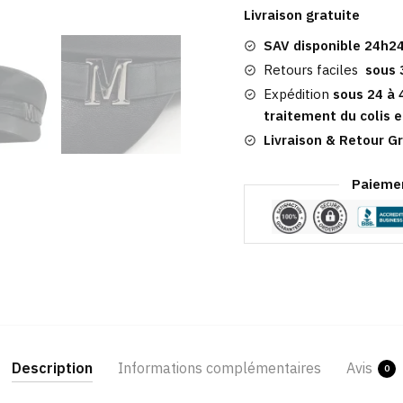
Cuir
Livraison gratuite
Noir
SAV disponible 24h24
|
Femme
Retours faciles
sous 
Tendance
Expédition
sous 24 à 
Gilda
traitement du colis e
Livraison & Retour Gr
Paiemen
Description
Informations complémentaires
Avis
0