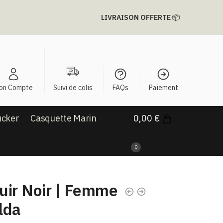
LIVRAISON OFFERTE
📦
on Compte
Suivi de colis
FAQs
Paiement
ucker
Casquette Marin
0,00
€
0
uir Noir | Femme
lda