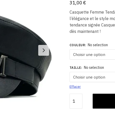
31,00
€
Casquette Femme Tenda
l’élégance et le style 
tendance signée Casquet
dès maintenant !
No selection
COULEUR
:
No selection
TAILLE
:
Effacer
quantité
de
Casquette