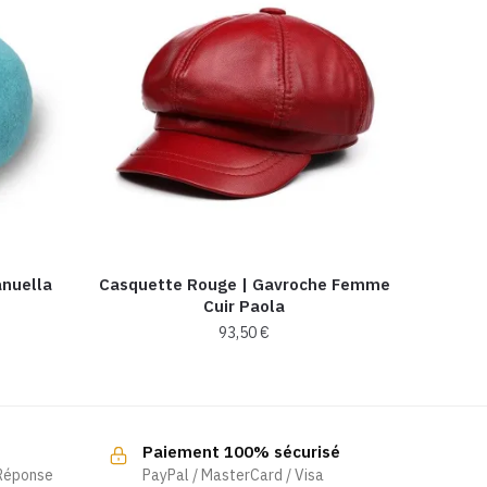
nuella
Casquette Rouge | Gavroche Femme
Cuir Paola
93,50
€
Ce
produit
a
Paiement 100% sécurisé
plusieurs
 Réponse
PayPal / MasterCard / Visa
variations.