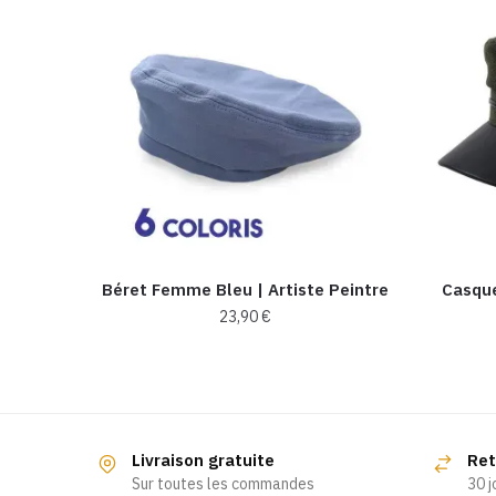
Béret Femme Bleu | Artiste Peintre
Casque
23,90
€
Ce
produit
a
plusieurs
Livraison gratuite
Ret
variations.
Sur toutes les commandes
30 j