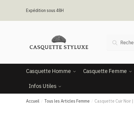
Passer
Aller
à
au
Expédition sous 48H
la
contenu
navigation
Recherche
Recherc
pour :
Casquette Homme
Casquette Femme
Infos Utiles
Accueil
Tous les Articles Femme
Casquette Cuir Noir
/
/