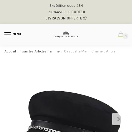
Passer
Aller
Expédition sous 48H
à
au
–10%
AVEC LE
CODE10
la
contenu
LIVRAISON OFFERTE
📦
navigation
MENU
0
Accueil
/
Tous les Articles Femme
/
Casquette Marin Chaine d’Ancre