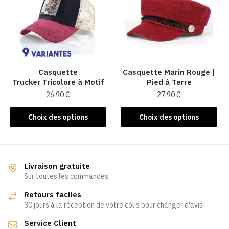
options
options
peuvent
peuvent
être
être
choisies
choisies
sur
sur
la
la
Casquette
Casquette Marin Rouge |
Trucker Tricolore à Motif
Pied à Terre
page
page
26,90
€
27,90
€
du
du
produit
produit
Ce
Ce
Choix des options
Choix des options
produit
produit
a
a
plusieurs
plusieurs
variations.
variations.
Livraison gratuite
Les
Les
Sur toutes les commandes
options
options
Retours faciles
peuvent
peuvent
30 jours à la réception de votre colis pour changer d'avis
être
être
Service Client
choisies
choisies