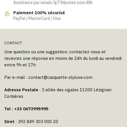
Assistance par emails 5j/7 Réponse sous 48h
sur
sur
la
la
Paiement 100% sécurisé
page
page
PayPal / MasterCard / Visa
du
du
produit
produit
CONTACT
Une question ou une suggestion, contactez-nous et
recevrez une réponse en moins de 24h du lundi au vendredi
entre 9h et 17h
Par e-mail :
contact@casquette-styluxe.com
Adresse Postale
: 3 allée des cigales 11200 Lézignan
Corbières
Tel : +33 0673995995
Siret
: 392 849 303 000 20