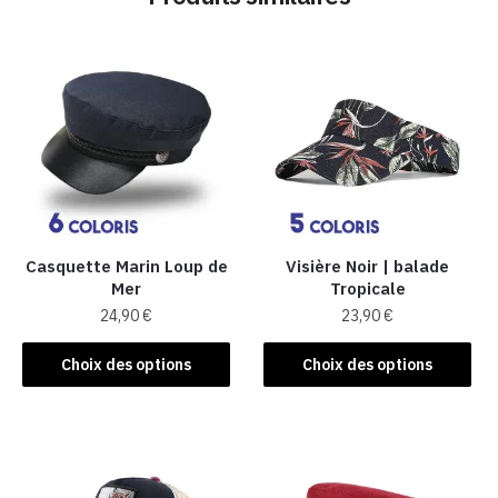
Casquette Marin Loup de
Visière Noir | balade
Mer
Tropicale
24,90
€
23,90
€
Ce
Ce
Choix des options
Choix des options
produit
produit
a
a
plusieurs
plusieurs
variations.
variations.
Les
Les