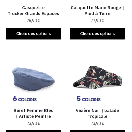
Casquette
Casquette Marin Rouge |
Trucker Grands Espaces
Pied à Terre
26,90
€
27,90
€
Ce
Ce
Choix des options
Choix des options
produit
produit
a
a
plusieurs
plusieurs
variations.
variations.
Les
Les
options
options
peuvent
peuvent
être
être
choisies
choisies
sur
sur
la
la
Béret Femme Bleu
Visière Noir | balade
| Artiste Peintre
Tropicale
page
page
23,90
€
23,90
€
du
du
produit
produit