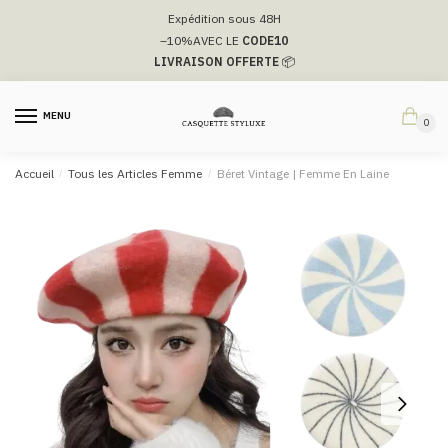
Passer
Aller
Expédition sous 48H
à
au
–10%
AVEC LE
CODE10
la
contenu
LIVRAISON OFFERTE
📦
navigation
MENU
0
Accueil
/
Tous les Articles Femme
/
Béret Vintage | Femme En Laine