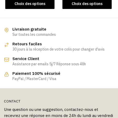
Ce
Ce
Choix des options
Choix des options
produit
produit
a
a
plusieurs
plusieurs
variations.
variations.
Livraison gratuite
Les
Les
Sur toutes les commandes
options
options
Retours faciles
peuvent
peuvent
30 jours à la réception de votre colis pour changer d'avis
être
être
Service Client
choisies
choisies
Assistance par emails 5j/7 Réponse sous 48h
sur
sur
la
la
Paiement 100% sécurisé
page
page
PayPal / MasterCard / Visa
du
du
produit
produit
CONTACT
Une question ou une suggestion, contactez-nous et
recevrez une réponse en moins de 24h du lundi au vendredi