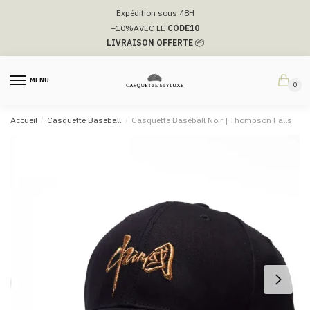
Passer
Aller
Expédition sous 48H
à
au
–10%
AVEC LE
CODE10
la
contenu
LIVRAISON OFFERTE
📦
navigation
MENU
0
Accueil
/
Casquette Baseball
/
Casquette Baseball Noir | Thompson Falls