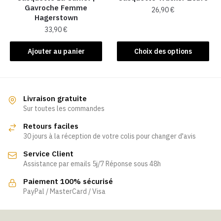
Gavroche Femme
page
26,90
€
Hagerstown
du
Ce
33,90
€
produit
produit
Ajouter au panier
Choix des options
a
plusieurs
variations.
Les
Livraison gratuite
options
Sur toutes les commandes
peuvent
être
Retours faciles
choisies
30 jours à la réception de votre colis pour changer d'avis
sur
Service Client
la
Assistance par emails 5j/7 Réponse sous 48h
page
Paiement 100% sécurisé
du
PayPal / MasterCard / Visa
produit