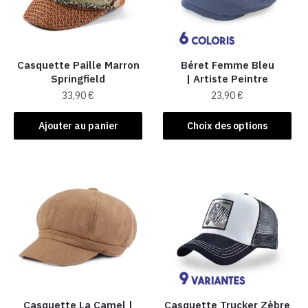
Casquette Paille Marron
Béret Femme Bleu
Springfield
| Artiste Peintre
33,90
€
23,90
€
Ce
Ajouter au panier
Choix des options
produit
a
plusieurs
variations.
Les
options
peuvent
être
choisies
sur
la
Casquette La Camel​ |
Casquette Trucker Zèbre