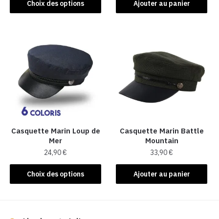
Ce
Choix des options
Ajouter au panier
produit
a
plusieurs
variations.
Les
options
peuvent
être
choisies
sur
la
Casquette Marin Loup de
Casquette Marin Battle
Mer
Mountain
page
24,90
€
33,90
€
du
produit
Ce
Choix des options
Ajouter au panier
produit
a
plusieurs
variations.