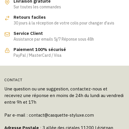
Livraison gratuite
Les
Sur toutes les commandes
options
Retours faciles
peuvent
30 jours à la réception de votre colis pour changer d'avis
être
Service Client
choisies
Assistance par emails 5j/7 Réponse sous 48h
sur
la
Paiement 100% sécurisé
page
PayPal / MasterCard / Visa
du
produit
CONTACT
Une question ou une suggestion, contactez-nous et
recevrez une réponse en moins de 24h du lundi au vendredi
entre 9h et 17h
Par e-mail :
contact@casquette-styluxe.com
Adresse Postale
: 3 allée des cigales 11200 Lézignan