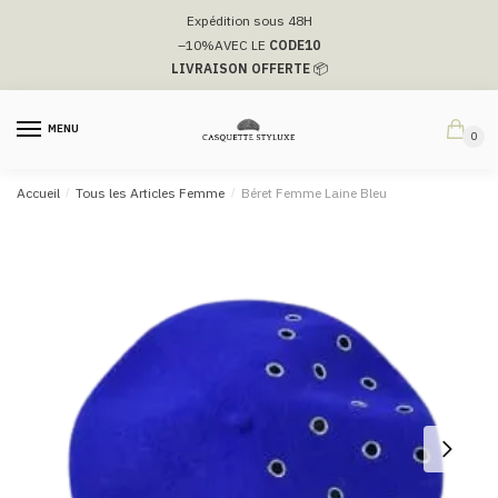
Passer
Aller
Expédition sous 48H
à
au
–10%
AVEC LE
CODE10
la
contenu
LIVRAISON OFFERTE
📦
navigation
MENU
0
Accueil
/
Tous les Articles Femme
/
Béret Femme Laine Bleu​