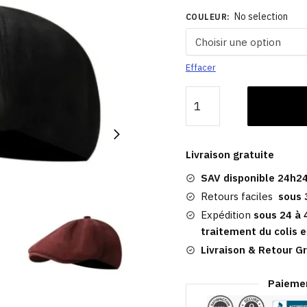
No selection
COULEUR
:
Effacer
quantité
de
Casquette
En
Livraison gratuite
Daim​
SAV disponible 24h24
|
Pablo
Retours faciles
sous 
Expédition
sous 24 à 
traitement du colis e
Livraison & Retour Gr
Paiemen