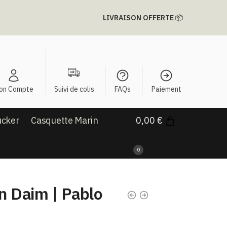
LIVRAISON OFFERTE
📦
on Compte
Suivi de colis
FAQs
Paiement
ucker
Casquette Marin
0,00
€
0
 Daim​ | Pablo