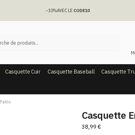
–10%
AVEC LE
CODE10
he
M
Casquette Cuir
Casquette Baseball
Casquette Tr
 Pablo
Casquette En
38,99
€