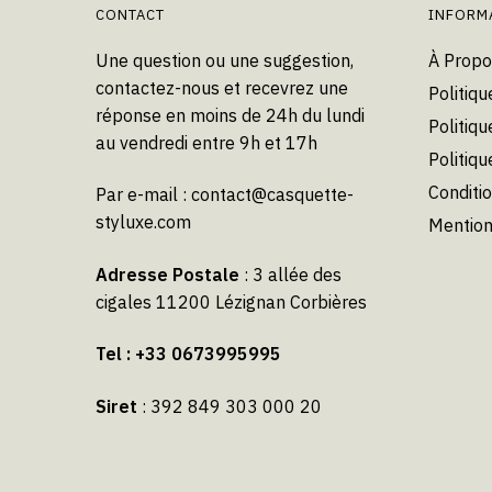
CONTACT
INFORM
sur
la
Une question ou une suggestion,
À Propo
page
contactez-nous et recevrez une
Politiqu
du
réponse en moins de 24h du lundi
Politiqu
produit
au vendredi entre 9h et 17h
Politiq
Conditi
Par e-mail :
contact@casquette-
styluxe.com
Mention
Adresse Postale
: 3 allée des
cigales 11200 Lézignan Corbières
Tel : +33 0673995995
Siret
: 392 849 303 000 20