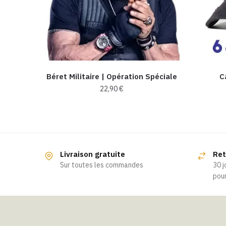
Béret Militaire | Opération Spéciale
C
22,90
€
Ce
produit
a
plusieurs
Livraison gratuite
Ret
variations.
Sur toutes les commandes
30 j
Les
pour
options
peuvent
être
choisies