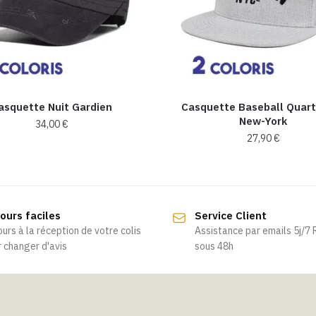
asquette Nuit Gardien
Casquette Baseball Quart
New-York
34,00
€
27,90
€
Ce
Ce
produit
produit
a
a
plusieurs
ours faciles
Service Client
plusieurs
variations.
ours à la réception de votre colis
Assistance par emails 5j/7
variations.
Les
 changer d'avis
sous 48h
Les
options
options
peuvent
peuvent
être
être
choisies