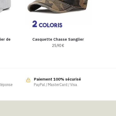
ier de
Casquette Chasse Sanglier​
25,90
€
Ce
produit
a
plusieurs
Paiement 100% sécurisé
variations.
 Réponse
PayPal / MasterCard / Visa
Les
options
peuvent
être
choisies