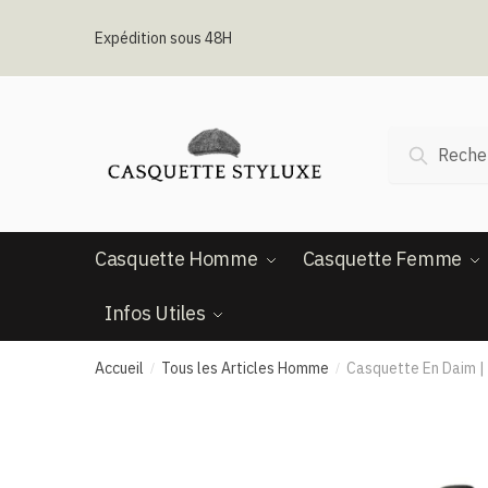
Passer
Aller
à
au
Expédition sous 48H
la
contenu
navigation
Recherche
Recherc
pour :
Casquette Homme
Casquette Femme
Infos Utiles
Accueil
Tous les Articles Homme
Casquette En Daim​ |
/
/