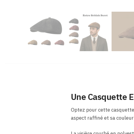
Une Casquette En
Optez pour cette casquette
aspect raffiné et sa coule
La visière courbé en polyes