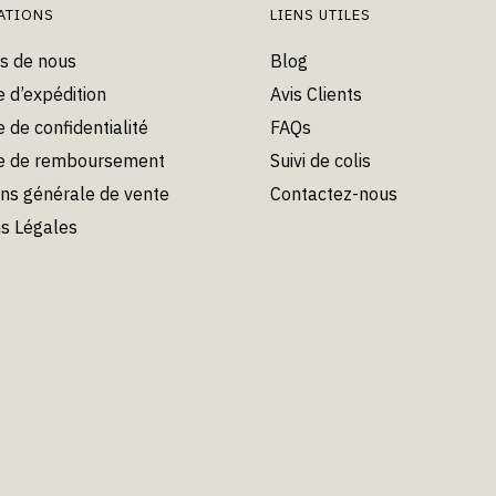
choisies
ATIONS
LIENS UTILES
sur
sur
la
s de nous
Blog
la
page
e d’expédition
Avis Clients
page
du
du
e de confidentialité
FAQs
produit
produit
ue de remboursement
Suivi de colis
ons générale de vente
Contactez-nous
s Légales