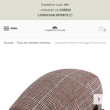
Passer
Aller
Expédition sous 48H
à
au
–10%
AVEC LE
CODE10
la
contenu
LIVRAISON OFFERTE
📦
navigation
MENU
0
Accueil
/
Tous les Articles Homme
/
Casquette Homme Vintage | Portsmouth