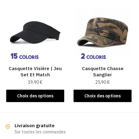
a
a
plusieurs
plusieurs
variations.
variations.
Les
Les
options
options
peuvent
peuvent
être
être
choisies
choisies
sur
sur
la
la
Casquette Visière | Jeu
Casquette Chasse
Set Et Match
Sanglier​
page
page
19,90
€
25,90
€
du
du
produit
produit
Ce
Ce
Choix des options
Choix des options
produit
produit
a
a
plusieurs
plusieurs
variations.
variations.
Livraison gratuite
Les
Les
Sur toutes les commandes
options
options