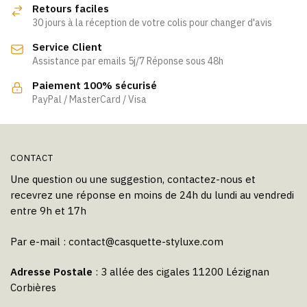
Retours faciles
peuvent
peuvent
30 jours à la réception de votre colis pour changer d'avis
être
être
Service Client
choisies
choisies
Assistance par emails 5j/7 Réponse sous 48h
sur
sur
la
la
Paiement 100% sécurisé
page
page
PayPal / MasterCard / Visa
du
du
produit
produit
CONTACT
Une question ou une suggestion, contactez-nous et
recevrez une réponse en moins de 24h du lundi au vendredi
entre 9h et 17h
Par e-mail :
contact@casquette-styluxe.com
Adresse Postale
: 3 allée des cigales 11200 Lézignan
Corbières