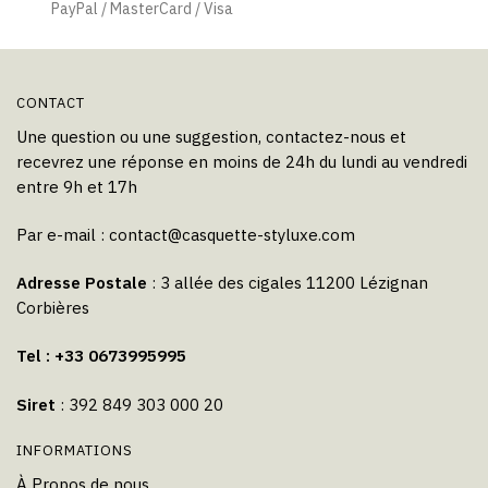
page
PayPal / MasterCard / Visa
du
produit
CONTACT
Une question ou une suggestion, contactez-nous et
recevrez une réponse en moins de 24h du lundi au vendredi
entre 9h et 17h
Par e-mail :
contact@casquette-styluxe.com
Adresse Postale
: 3 allée des cigales 11200 Lézignan
Corbières
Tel : +33 0673995995
Siret
: 392 849 303 000 20
INFORMATIONS
À Propos de nous