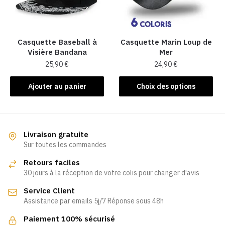
être
être
choisies
choisies
sur
sur
la
la
Casquette Baseball à
Casquette Marin Loup de
Visière Bandana
Mer
page
page
25,90
€
24,90
€
du
du
produit
produit
Ce
Ajouter au panier
Choix des options
produit
a
plusieurs
variations.
Livraison gratuite
Les
Sur toutes les commandes
options
Retours faciles
peuvent
30 jours à la réception de votre colis pour changer d'avis
être
Service Client
choisies
Assistance par emails 5j/7 Réponse sous 48h
sur
la
Paiement 100% sécurisé