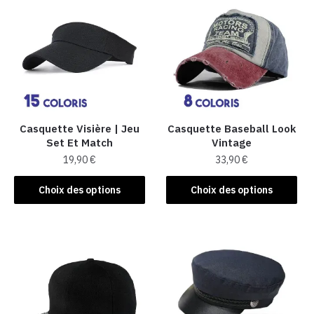
Casquette Visière | Jeu
Casquette Baseball Look
Set Et Match
Vintage
19,90
€
33,90
€
Ce
Ce
Choix des options
Choix des options
produit
produit
a
a
plusieurs
plusieurs
variations.
variations.
Les
Les
options
options
peuvent
peuvent