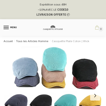
Passer
Aller
Expédition sous 48H
à
au
–10%
AVEC LE
CODE10
la
contenu
LIVRAISON OFFERTE
📦
navigation
MENU
0
Accueil
/
Tous les Articles Homme
/
Casquette Plate Coton​ | Wick