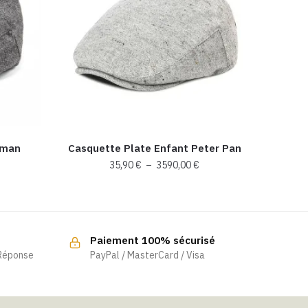
-man
Casquette Plate Enfant Peter Pan
Plage
35,90
€
–
3590,00
€
de
Ce
prix :
produit
35,90 €
a
à
Paiement 100% sécurisé
3590,00 €
plusieurs
 Réponse
PayPal / MasterCard / Visa
variations.
Les
options