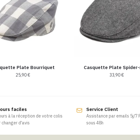
quette Plate Bourriquet
Casquette Plate Spider
25,90
€
33,90
€
Ce
produit
a
ours faciles
Service Client
plusieurs
ours à la réception de votre colis
Assistance par emails 5j/7
variations.
 changer d'avis
sous 48h
Les
options