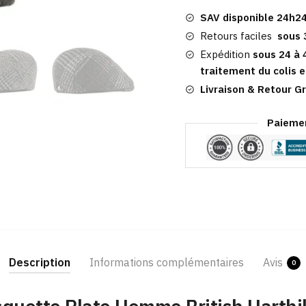
Homme
SAV disponible 24h24
|
British
Retours faciles
sous 
Harthill
Expédition
sous 24 à 
traitement du colis e
Livraison & Retour Gr
Paiemen
Description
Informations complémentaires
Avis
0