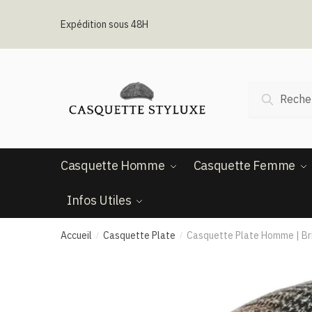
Passer
Aller
à
au
Expédition sous 48H
la
contenu
navigation
Recherche
Recherc
pour :
Casquette Homme
Casquette Femme
Infos Utiles
Accueil
Casquette Plate
Casquette Plate Homme | Brit
/
/