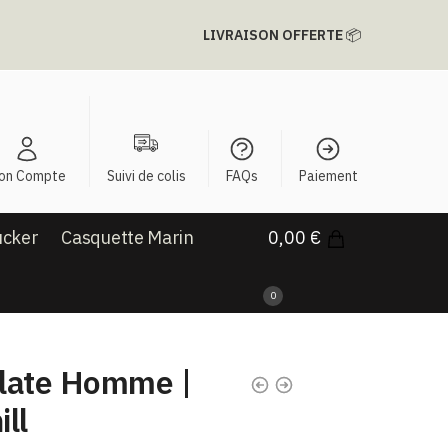
LIVRAISON OFFERTE
📦
on Compte
Suivi de colis
FAQs
Paiement
ucker
Casquette Marin
0,00
€
0
late Homme |
ill