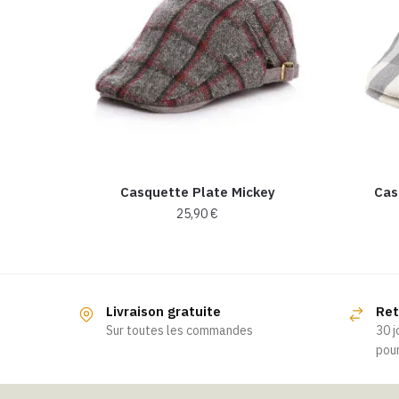
Casquette Plate Mickey
Cas
25,90
€
Ce
produit
a
Livraison gratuite
Ret
plusieurs
Sur toutes les commandes
30 j
variations.
pour
Les
options