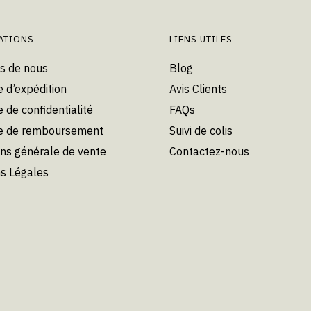
peuvent
être
choisies
ATIONS
LIENS UTILES
sur
s de nous
Blog
la
e d’expédition
Avis Clients
page
du
e de confidentialité
FAQs
produit
ue de remboursement
Suivi de colis
ons générale de vente
Contactez-nous
s Légales