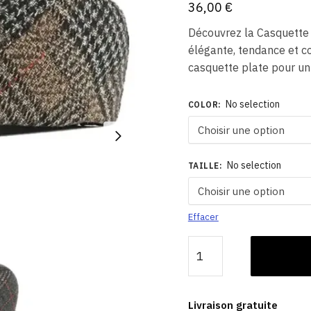
36,00
€
Découvrez la Casquette 
élégante, tendance et co
casquette plate pour un
No selection
COLOR
:
No selection
TAILLE
:
Effacer
quantité
de
Casquette
Plate
Livraison gratuite