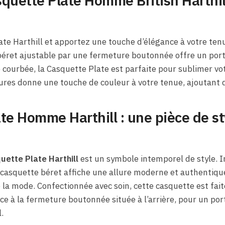
quette Plate Homme British Harthil
te Harthill et apportez une touche d’élégance à votre tenu
béret ajustable par une fermeture boutonnée offre un port
e courbée, la Casquette Plate est parfaite pour sublimer vo
yures donne une touche de couleur à votre tenue, ajoutant 
te Homme Harthill : une pièce de st
uette Plate Harthill
est un symbole intemporel de style. I
e casquette béret affiche une allure moderne et authentiq
la mode. Confectionnée avec soin, cette casquette est fait
ce à la fermeture boutonnée située à l’arrière, pour un por
.