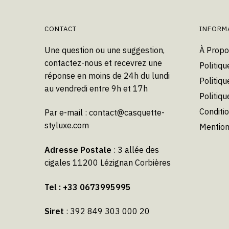
peuvent
être
choisies
CONTACT
INFORM
sur
Une question ou une suggestion,
À Propo
la
contactez-nous et recevrez une
Politiqu
page
réponse en moins de 24h du lundi
du
Politiqu
au vendredi entre 9h et 17h
produit
Politiq
Conditi
Par e-mail :
contact@casquette-
styluxe.com
Mention
Adresse Postale
: 3 allée des
cigales 11200 Lézignan Corbières
Tel : +33 0673995995
Siret
: 392 849 303 000 20