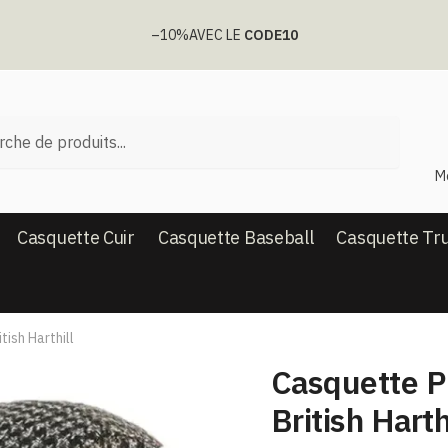
–10%
AVEC LE
CODE10
he
M
Casquette Cuir
Casquette Baseball
Casquette Tr
ish Harthill
Casquette P
British Harth