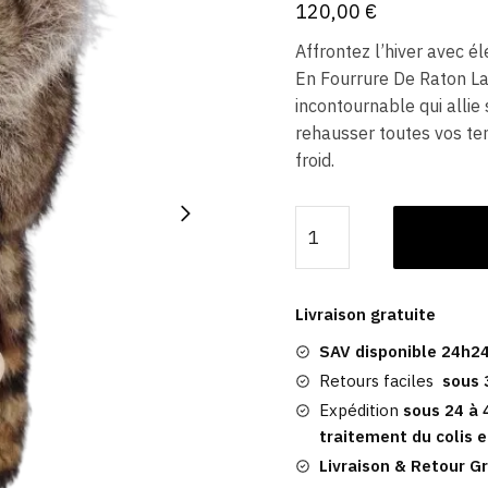
120,00
€
Affrontez l’hiver avec 
En Fourrure De Raton La
incontournable qui allie 
rehausser toutes vos te
froid.
quantité
de
Chapka
Raton
Livraison gratuite
Laveur
SAV disponible 24h24
|
Femme
Retours faciles
sous 
En
Expédition
sous 24 à 
Fourrure
traitement du colis e
Livraison & Retour Gr