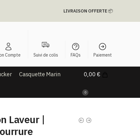
LIVRAISON OFFERTE
📦
on Compte
Suivi de colis
FAQs
Paiement
ucker
Casquette Marin
0,00
€
0
n Laveur |
ourrure