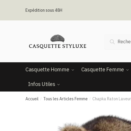
Passer
Aller
à
au
Expédition sous 48H
la
contenu
navigation
Recherche
Recherc
pour :
Casquette Homme
Casquette Femme
Infos Utiles
Accueil
Tous les Articles Femme
Chapka Raton Laveur
/
/