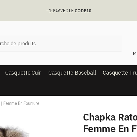
–10%
AVEC LE
CODE10
he
M
Casquette Cuir
Casquette Baseball
Casquette Tr
 | Femme En Fourrure
Chapka Rato
Femme En F