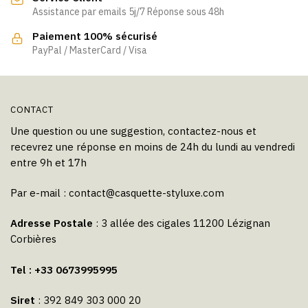
Assistance par emails 5j/7 Réponse sous 48h
sur
la
Paiement 100% sécurisé
page
PayPal / MasterCard / Visa
du
produit
CONTACT
Une question ou une suggestion, contactez-nous et
recevrez une réponse en moins de 24h du lundi au vendredi
entre 9h et 17h
Par e-mail :
contact@casquette-styluxe.com
Adresse Postale
: 3 allée des cigales 11200 Lézignan
Corbières
Tel : +33 0673995995
Siret
: 392 849 303 000 20