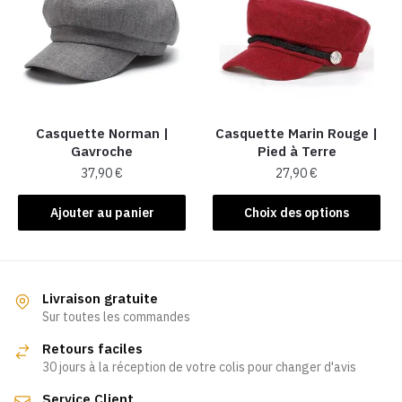
Casquette Norman |
Casquette Marin Rouge |
Gavroche
Pied à Terre
37,90
€
27,90
€
Ce
Ajouter au panier
Choix des options
produit
a
plusieurs
variations.
Livraison gratuite
Les
Sur toutes les commandes
options
Retours faciles
peuvent
30 jours à la réception de votre colis pour changer d'avis
être
Service Client
choisies