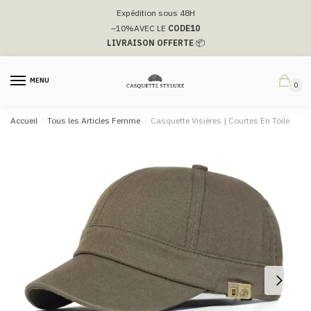
Passer
Aller
Expédition sous 48H
à
au
–10%
AVEC LE
CODE10
la
contenu
LIVRAISON OFFERTE
📦
navigation
MENU
0
Accueil
/
Tous les Articles Femme
/
Casquette Visières | Courtes En Toile