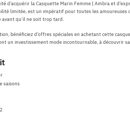
té d’acquérir la Casquette Marin Femme | Ambra et d’expri
ibilité limitée, est un impératif pour toutes les amoureuse
avant qu’il ne soit trop tard.
ion, bénéficiez d’offres spéciales en achetant cette casqu
 font un investissement mode incontournable, à découvrir sa
it
er
e saisons
l
22