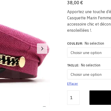
38,00
€
Apportez une touche d’é
Casquette Marin Femme 
accessoire chic et décon
ensoleillées !.
No selection
COULEUR
:
No selection
TAILLE
:
Effacer
quantité
de
Casquette