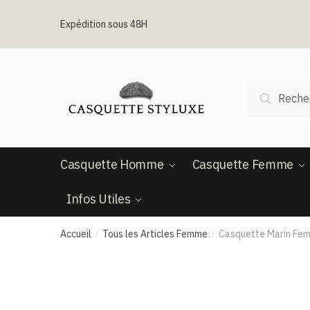
Passer
Aller
à
au
Expédition sous 48H
la
contenu
navigation
Recherche
Recherc
pour :
Casquette Homme
Casquette Femme
Infos Utiles
Accueil
Tous les Articles Femme
Casquette Marin Fe
/
/