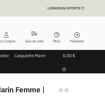
LIVRAISON OFFERTE
📦
on Compte
Suivi de colis
FAQs
Paiement
ucker
Casquette Marin
0,00
€
0
arin Femme |