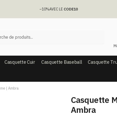
–10%
AVEC LE
CODE10
he
M
Casquette Cuir
Casquette Baseball
Casquette Tr
mme | Ambra
Casquette M
Ambra