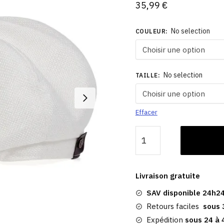
35,99
€
No selection
COULEUR
:
No selection
TAILLE
:
Effacer
quantité
de
Casquette
Gavroche
Livraison gratuite
Blanche|
SAV disponible 24h24
Mascate
Retours faciles
sous 
Expédition
sous 24 à 