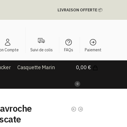
LIVRAISON OFFERTE
📦
on Compte
Suivi de colis
FAQs
Paiement
ucker
Casquette Marin
0,00
€
0
Gavroche
scate