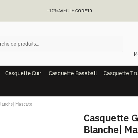
–10%
AVEC LE
CODE10
he
M
Casquette Cuir
Casquette Baseball
Casquette Tr
lanche| Mascate
Casquette 
Blanche| Ma