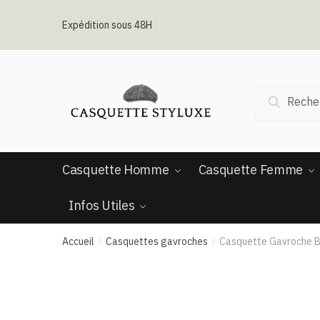
Passer
Aller
à
au
Expédition sous 48H
la
contenu
navigation
Recherche
Recherc
pour :
Casquette Homme
Casquette Femme
Infos Utiles
Accueil
Casquettes gavroches
Casquette Gavroche B
/
/