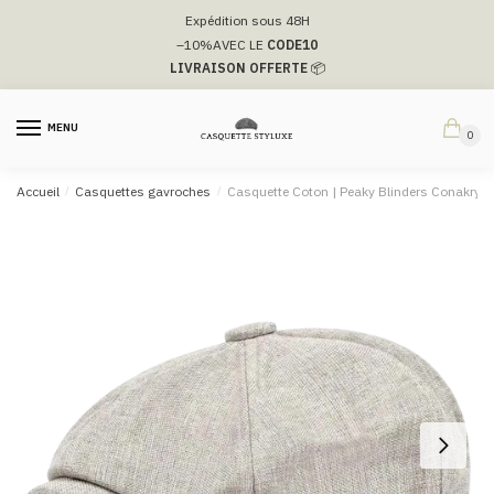
Passer
Aller
Expédition sous 48H
à
au
–10%
AVEC LE
CODE10
la
contenu
LIVRAISON OFFERTE
📦
navigation
MENU
0
Accueil
/
Casquettes gavroches
/
Casquette Coton | Peaky Blinders Conakry