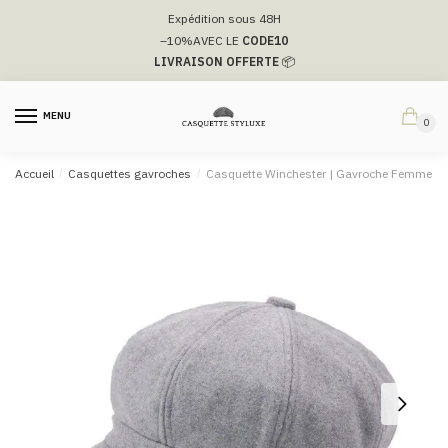
Passer
Aller
Expédition sous 48H
à
au
–10%
AVEC LE
CODE10
la
contenu
LIVRAISON OFFERTE
📦
navigation
MENU
0
Accueil
/
Casquettes gavroches
/
Casquette Winchester | Gavroche Femme