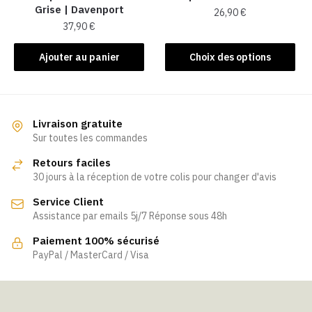
Grise | Davenport
page
26,90
€
du
37,90
€
du
produit
Ce
produit
produit
Ajouter au panier
Choix des options
a
plusieurs
variations.
Les
Livraison gratuite
Sur toutes les commandes
options
peuvent
Retours faciles
être
30 jours à la réception de votre colis pour changer d'avis
choisies
Service Client
sur
Assistance par emails 5j/7 Réponse sous 48h
la
page
Paiement 100% sécurisé
PayPal / MasterCard / Visa
du
produit