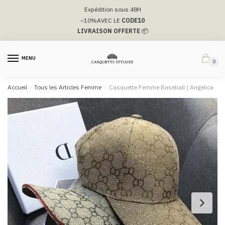
Passer
Aller
Expédition sous 48H
à
au
–10%
AVEC LE
CODE10
la
contenu
LIVRAISON OFFERTE
📦
navigation
MENU
0
Accueil
/
Tous les Articles Femme
/
Casquette Femme Baseball | Angelica