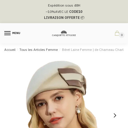
Passer
Aller
Expédition sous 48H
à
au
–10%
AVEC LE
CODE10
la
contenu
LIVRAISON OFFERTE
📦
navigation
MENU
0
Accueil
/
Tous les Articles Femme
/
Béret Laine Femme​ | de Chameau Charlize