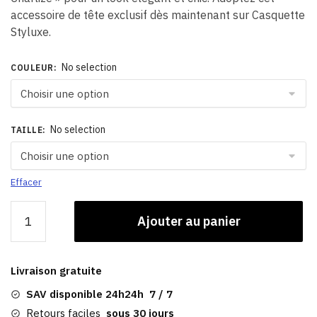
accessoire de tête exclusif dès maintenant sur Casquette
Styluxe.
No selection
COULEUR
:
No selection
TAILLE
:
Effacer
quantité
Ajouter au panier
de
Béret
Laine
Livraison gratuite
Femme​
|
SAV disponible 24h24h 7 / 7
de
Retours faciles
sous 30 jours