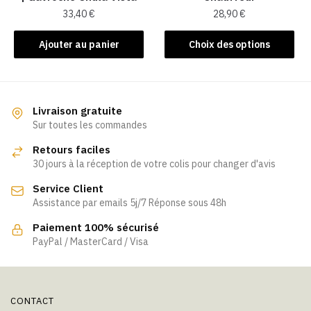
33,40
€
28,90
€
Ce
Ajouter au panier
Choix des options
produit
a
plusieurs
variations.
Livraison gratuite
Les
Sur toutes les commandes
options
Retours faciles
peuvent
30 jours à la réception de votre colis pour changer d'avis
être
Service Client
choisies
Assistance par emails 5j/7 Réponse sous 48h
sur
la
Paiement 100% sécurisé
page
PayPal / MasterCard / Visa
du
produit
CONTACT