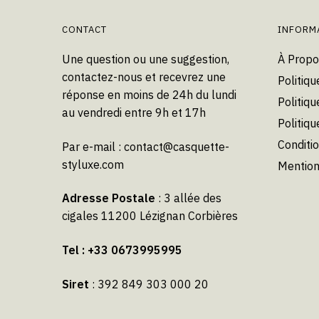
choisies
CONTACT
INFORM
sur
la
Une question ou une suggestion,
À Propo
page
contactez-nous et recevrez une
Politiqu
du
réponse en moins de 24h du lundi
Politiqu
produit
au vendredi entre 9h et 17h
Politiq
Conditi
Par e-mail :
contact@casquette-
styluxe.com
Mention
Adresse Postale
: 3 allée des
cigales 11200 Lézignan Corbières
Tel : +33 0673995995
Siret
: 392 849 303 000 20