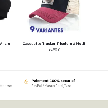
’Ancre
Casquette Trucker Tricolore à Motif
26,90
€
Ce
produit
a
plusieurs
Paiement 100% sécurisé
variations.
 Réponse
PayPal / MasterCard / Visa
Les
options
peuvent
être