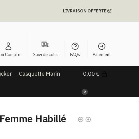
LIVRAISON OFFERTE
📦
on Compte
Suivi de colis
FAQs
Paiement
ucker
Casquette Marin
0,00
€
0
| Femme Habillé