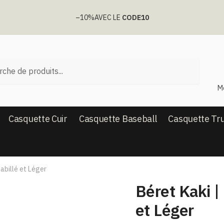
–10%
AVEC LE
CODE10
he
M
Casquette Cuir
Casquette Baseball
Casquette Tr
abillé et Léger
Béret Kaki​ 
et Léger