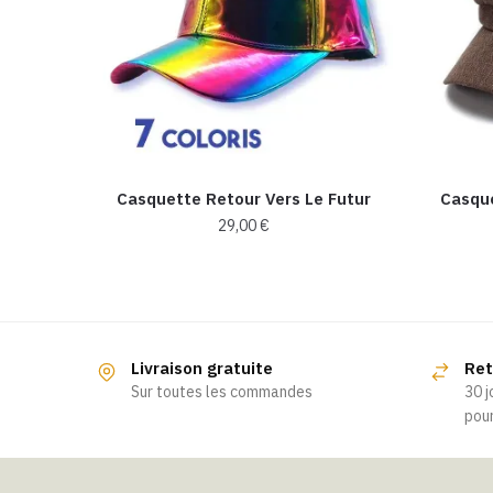
Casquette Retour Vers Le Futur
Casqu
29,00
€
Ce
produit
a
plusieurs
Livraison gratuite
Ret
variations.
Sur toutes les commandes
30 j
Les
pour
options
peuvent
être