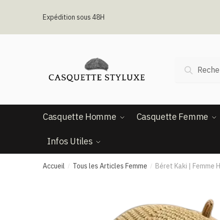
Passer
Aller
à
au
Expédition sous 48H
la
contenu
navigation
Recherche
Recherc
pour :
Casquette Homme
Casquette Femme
Infos Utiles
Accueil
Tous les Articles Femme
Béret Kaki​ | Femme H
/
/