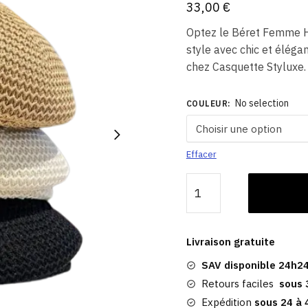
33,00
€
Optez le Béret Femme Ha
style avec chic et élég
chez Casquette Styluxe.
No selection
COULEUR
:
Effacer
quantité
de
Béret
Kaki​
Livraison gratuite
|
SAV disponible 24h24
Femme
Habillé
Retours faciles
sous 
et
Expédition
sous 24 à 