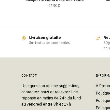
26,90
€
Ce
produit
a
plusieurs
Livraison gratuite
Ret
variations.
Sur toutes les commandes
30 j
Les
pour
options
peuvent
être
choisies
CONTACT
INFORM
sur
la
Une question ou une suggestion,
À Propo
page
contactez-nous et recevrez une
Politiqu
du
réponse en moins de 24h du lundi
Politiqu
produit
au vendredi entre 9h et 17h
Politiq