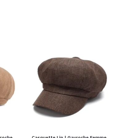
vroche
Casquette Lin | Gavroche Femme