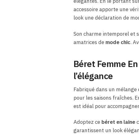
élégantes. En le portant sur
accessoire apporte une véri
look une déclaration de mo
Son charme intemporel et sa
amatrices de
mode chic
. A
Béret Femme En P
l’élégance
Fabriqué dans un mélange de
pour les saisons fraîches. E
est idéal pour accompagner 
Adoptez ce
béret en laine
c
garantissent un look élégan