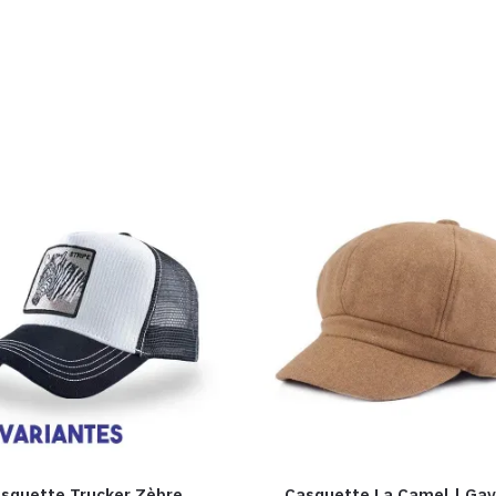
squette Trucker Zèbre
Casquette La Camel​ | Ga