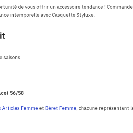
tunité de vous offrir un accessoire tendance ! Commandez
ance intemporelle avec Casquette Styluxe.
it
e saisons
acet 56/58
s Articles Femme
et
Béret Femme
, chacune représentant l