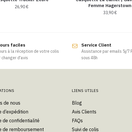
Femme Hagerstown
26,90
€
33,90
€
Ce
produit
a
plusieurs
ours faciles
Service Client
variations.
ours à la réception de votre colis
Assistance par emails 5j/7
Les
 changer d'avis
sous 48h
options
peuvent
être
choisies
ATIONS
LIENS UTILES
sur
la
s de nous
Blog
page
e d’expédition
Avis Clients
du
e de confidentialité
FAQs
produit
ue de remboursement
Suivi de colis