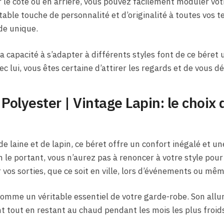
 le côté ou en arrière, vous pouvez facilement moduler votr
table touche de personnalité et d’originalité à toutes vos 
de unique.
 capacité à s’adapter à différents styles font de ce béret
vec lui, vous êtes certaine d’attirer les regards et de vous
olyester​ | Vintage Lapin: le choix 
 laine et de lapin, ce béret offre un confort inégalé et un
n le portant, vous n’aurez pas à renoncer à votre style pour
vos sorties, que ce soit en ville, lors d’événements ou mê
omme un véritable essentiel de votre garde-robe. Son allur
t tout en restant au chaud pendant les mois les plus froids