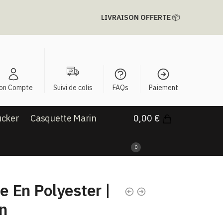
LIVRAISON OFFERTE
📦
on Compte
Suivi de colis
FAQs
Paiement
ucker
Casquette Marin
0,00
€
0
 En Polyester​ |
n