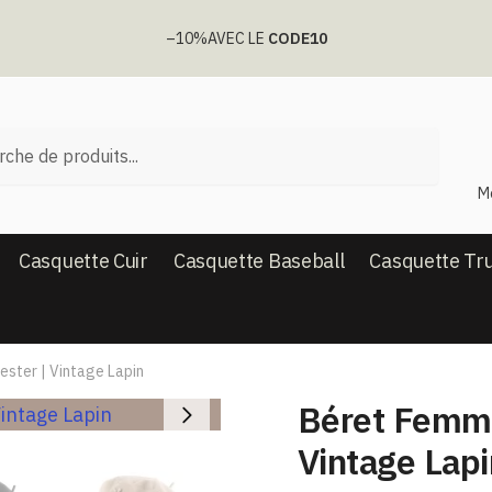
–10%
AVEC LE
CODE10
he
M
Casquette Cuir
Casquette Baseball
Casquette Tr
ster​ | Vintage Lapin
Béret Femme
Vintage Lapi