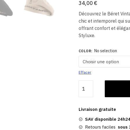
34,00
€
Découvrez le Béret Vint
chic et intemporel qui s
offrant confort et éléga
Styluxe.
No selection
COLOR
:
Effacer
quantité
de
Béret
Femme
Livraison gratuite
En
SAV disponible 24h24
Polyester​
|
Retours faciles
sous 