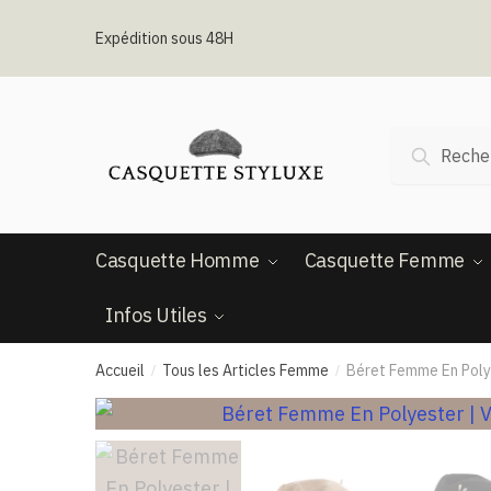
Passer
Aller
à
au
Expédition sous 48H
la
contenu
navigation
Recherche
Recherc
pour :
Casquette Homme
Casquette Femme
Infos Utiles
Accueil
Tous les Articles Femme
Béret Femme En Polye
/
/