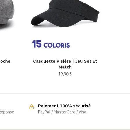
roche
Casquette Visière | Jeu Set Et
Match
19,90
€
Ce
produit
a
Paiement 100% sécurisé
plusieurs
 Réponse
PayPal / MasterCard / Visa
variations.
Les
options