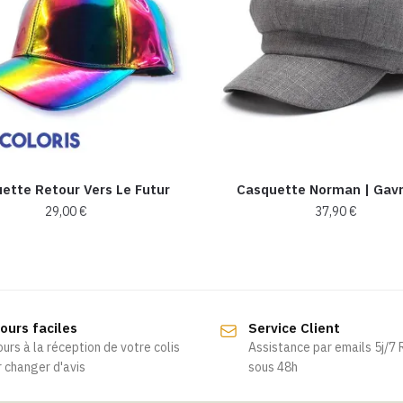
ette Retour Vers Le Futur
Casquette Norman | Gav
29,00
€
37,90
€
Ce
produit
a
plusieurs
ours faciles
Service Client
variations.
ours à la réception de votre colis
Assistance par emails 5j/7
Les
 changer d'avis
sous 48h
options
peuvent