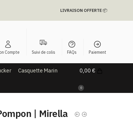
LIVRAISON OFFERTE
📦
on Compte
Suivi de colis
FAQs
Paiement
ucker
Casquette Marin
0,00
€
0
Pompon | Mirella