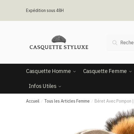
Passer
Aller
à
au
Expédition sous 48H
la
contenu
navigation
Recherche
Recherc
pour :
Casquette Homme
Casquette Femme
Infos Utiles
Accueil
Tous les Articles Femme
Béret Avec Pompon | 
/
/