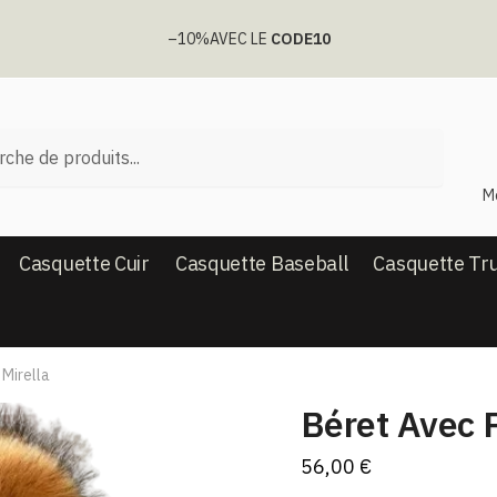
–10%
AVEC LE
CODE10
he
M
Casquette Cuir
Casquette Baseball
Casquette Tr
Mirella
Béret Avec 
56,00
€