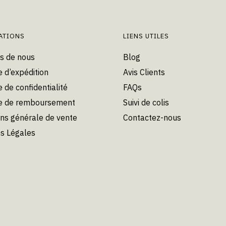
être
choisies
ATIONS
LIENS UTILES
sur
la
s de nous
Blog
page
e d’expédition
Avis Clients
du
e de confidentialité
FAQs
produit
ue de remboursement
Suivi de colis
ons générale de vente
Contactez-nous
s Légales