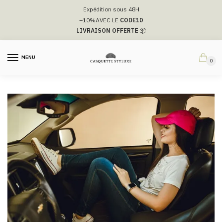
Passer
Aller
Expédition sous 48H
à
au
–10%
AVEC LE
CODE10
la
contenu
LIVRAISON OFFERTE
📦
navigation
MENU
0