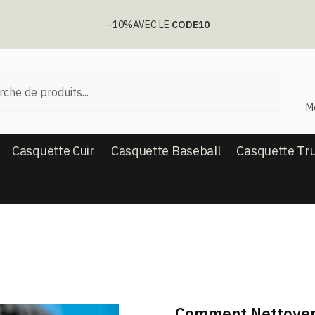
–10%
AVEC LE
CODE10
he
M
Casquette Cuir
Casquette Baseball
Casquette Tr
Comment Nettoyer