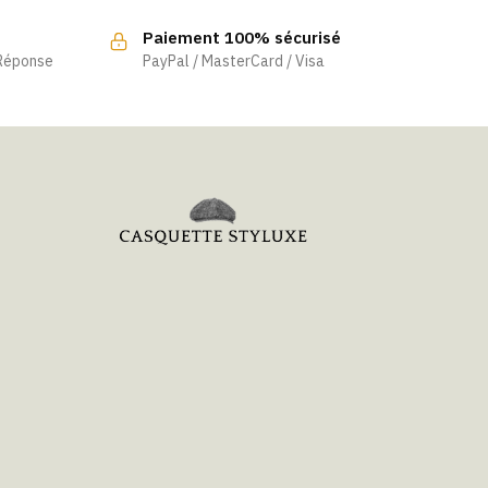
Paiement 100% sécurisé
 Réponse
PayPal / MasterCard / Visa