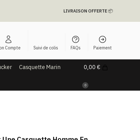
LIVRAISON OFFERTE
📦
on Compte
Suivi de colis
FAQs
Paiement
ucker
Casquette Marin
0,00
€
0
 Une Casquette Homme En