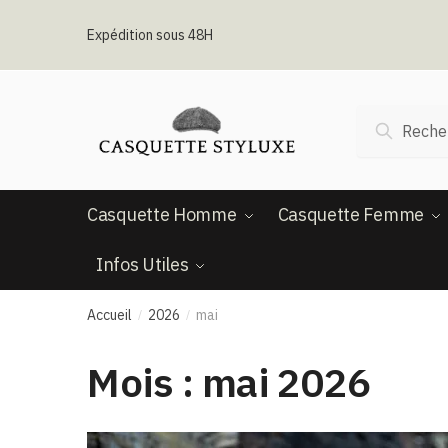
Passer
Aller
à
au
Expédition sous 48H
la
contenu
navigation
Recherche
Recherc
pour :
Casquette Homme
Casquette Femme
Infos Utiles
Accueil
2026
mai
/
/
Mois :
mai 2026