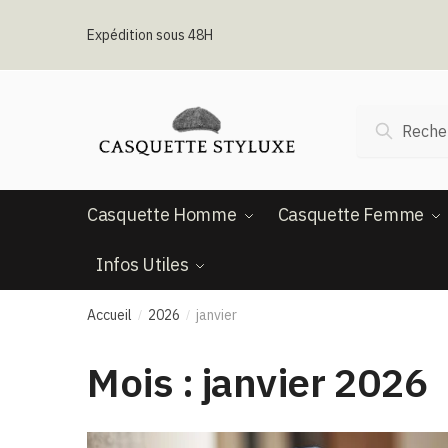
Passer
Aller
à
au
Expédition sous 48H
la
contenu
navigation
Recherche
Recherc
pour :
Casquette Homme
Casquette Femme
Infos Utiles
Accueil
2026
janvier
/
/
Mois :
janvier 2026