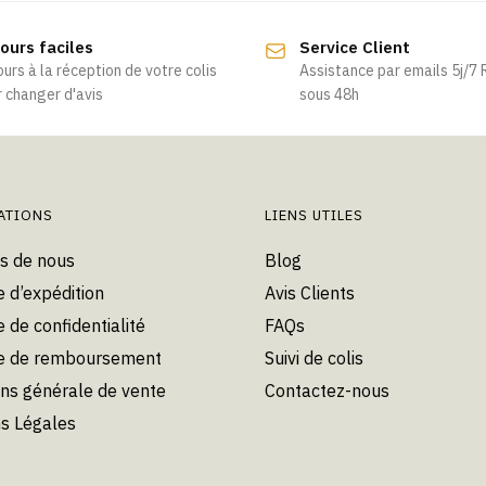
ours faciles
Service Client
ours à la réception de votre colis
Assistance par emails 5j/7
 changer d'avis
sous 48h
ATIONS
LIENS UTILES
s de nous
Blog
e d’expédition
Avis Clients
e de confidentialité
FAQs
ue de remboursement
Suivi de colis
ons générale de vente
Contactez-nous
s Légales