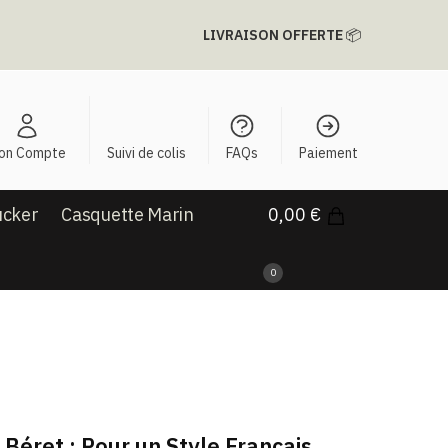
LIVRAISON OFFERTE
📦
on Compte
Suivi de colis
FAQs
Paiement
ucker
Casquette Marin
0,00
€
0
Béret : Pour un Style Français