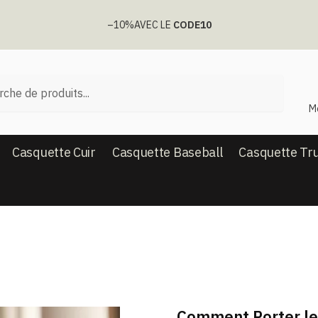
–10%
AVEC LE
CODE10
he
M
Casquette Cuir
Casquette Baseball
Casquette Tr
Comment Porter le 