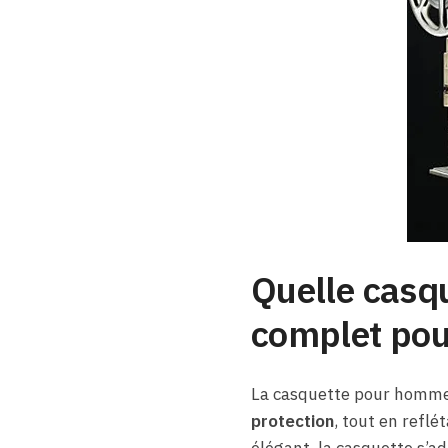
Quelle casqu
complet pour
La casquette pour homme 
protection
, tout en reflé
élégant, la casquette s’ad