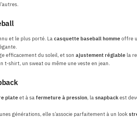
’autres.
ball
nnu et le plus porté. La
casquette baseball homme
offre u
légante.
e efficacement du soleil, et son
ajustement réglable
la re
un t-shirt, un sweat ou même une veste en jean.
pback
re plate
et à sa
fermeture à pression
, la
snapback
est dev
eunes générations, elle s’associe parfaitement à un look
st