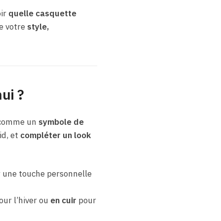
oir
quelle casquette
de votre
style,
ui ?
ée comme un
symbole de
id, et
compléter un look
r une touche personnelle
ur l’hiver ou
en cuir
pour