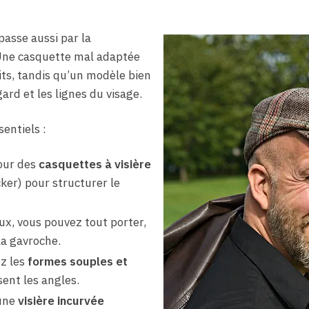
passe aussi par la
Une casquette mal adaptée
its, tandis qu’un modèle bien
gard et les lignes du visage.
sentiels :
our des
casquettes à visière
ker) pour structurer le
ux, vous pouvez tout porter,
la gavroche.
ez les
formes souples et
ent les angles.
une
visière incurvée