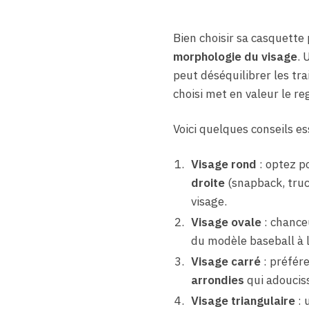
Bien choisir sa casquette 
morphologie du visage
. 
peut déséquilibrer les tra
choisi met en valeur le re
Voici quelques conseils es
Visage rond
: optez p
droite
(snapback, truc
visage.
Visage ovale
: chance
du modèle baseball à 
Visage carré
: préfér
arrondies
qui adouciss
Visage triangulaire
: 