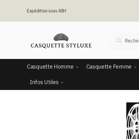
Passer
Aller
à
au
Expédition sous 48H
la
contenu
navigation
Recherche
Recherc
pour :
Casquette Homme
Casquette Femme
Infos Utiles