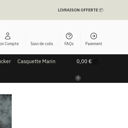
LIVRAISON OFFERTE
📦
on Compte
Suivi de colis
FAQs
Paiement
ucker
Casquette Marin
0,00
€
0