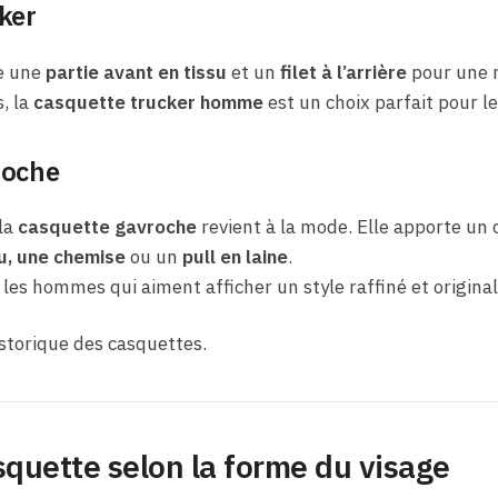
ker
e une
partie avant en tissu
et un
filet à l’arrière
pour une m
, la
casquette trucker homme
est un choix parfait pour les
roche
 la
casquette gavroche
revient à la mode. Elle apporte un 
, une chemise
ou un
pull en laine
.
r les hommes qui aiment afficher un style raffiné et original
istorique des casquettes.
asquette selon la forme du visage