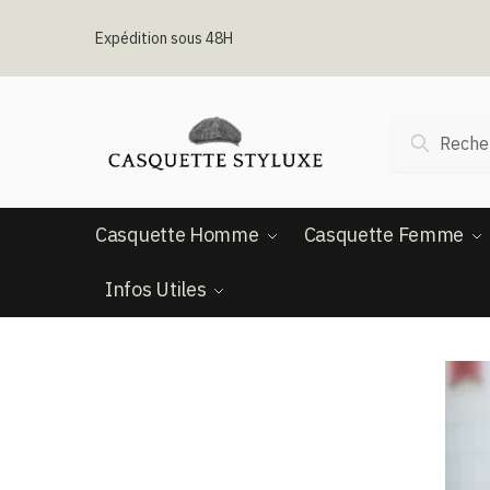
Passer
Aller
à
au
Expédition sous 48H
la
contenu
navigation
Recherche
Recherc
pour :
Casquette Homme
Casquette Femme
Infos Utiles