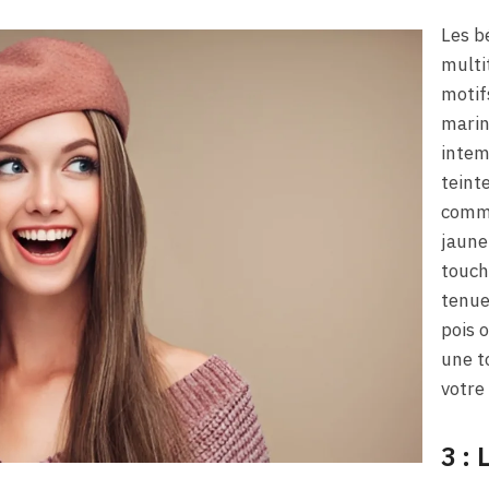
Les b
multi
motifs
marin
intem
teint
comme
jaune
touch
tenue
pois 
une t
votre
3 :