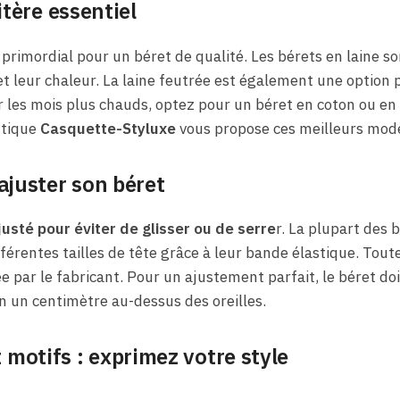
itère essentiel
 primordial pour un béret de qualité. Les bérets en laine s
et leur chaleur. La laine feutrée est également une option 
r les mois plus chauds, optez pour un béret en coton ou en l
utique
Casquette-Styluxe
vous propose ces meilleurs mod
 ajuster son béret
justé pour éviter de glisser ou de serre
r. La plupart des b
férentes tailles de tête grâce à leur bande élastique. Toutef
uée par le fabricant. Pour un ajustement parfait, le béret do
 un centimètre au-dessus des oreilles.
 motifs : exprimez votre style