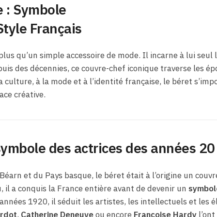
 : Symbole
tyle Français
plus qu’un simple accessoire de mode. Il incarne à lui seul l’
puis des décennies, ce couvre-chef iconique traverse les é
a culture, à la mode et à l’identité française, le béret s’
ace créative.
 symbole des actrices des années 20
Béarn et du Pays basque, le béret était à l’origine un couv
, il a conquis la France entière avant de devenir un
symbole
années 1920, il séduit les artistes, les intellectuels et les
ardot
,
Catherine Deneuve
ou encore
Françoise Hardy
l’ont