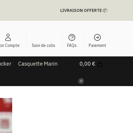
LIVRAISON OFFERTE
📦
on Compte
Suivi de colis
FAQs
Paiement
ucker
Casquette Marin
0,00
€
0