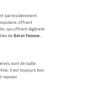
ont particulièrement
populaire, offrant
in, qui offrent légèreté
èles de
Béret Femme .
érets sont de taille
ois, il est toujours bon
it reposer