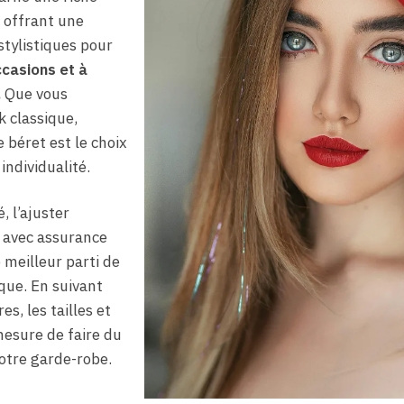
n offrant une
stylistiques pour
ccasions et à
.
Que vous
k classique,
e béret est le choix
individualité.
, l’ajuster
r avec assurance
 meilleur parti de
que. En suivant
es, les tailles et
mesure de faire du
otre garde-robe.