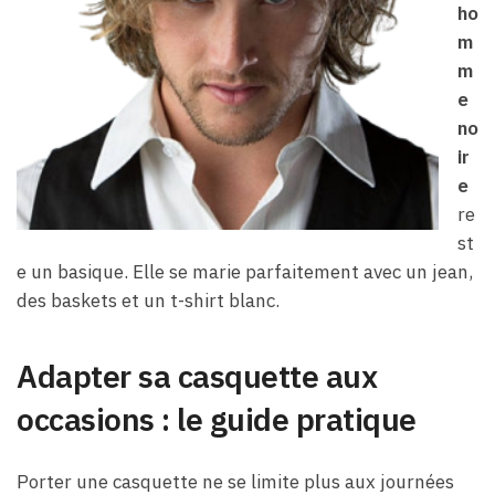
ho
m
m
e
no
ir
e
re
st
e un basique. Elle se marie parfaitement avec un jean,
des baskets et un t-shirt blanc.
Adapter sa casquette aux
occasions : le guide pratique
Porter une casquette ne se limite plus aux journées