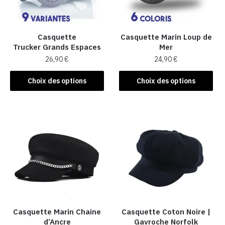
Casquette
Casquette Marin Loup de
Trucker Grands Espaces
Mer
26,90
€
24,90
€
Ce
Ce
Choix des options
Choix des options
produit
produit
a
a
plusieurs
plusieurs
variations.
variations.
Les
Les
options
options
peuvent
peuvent
être
être
choisies
choisies
sur
sur
la
la
Casquette Marin Chaine
Casquette Coton Noire |
d’Ancre
Gavroche Norfolk
page
page