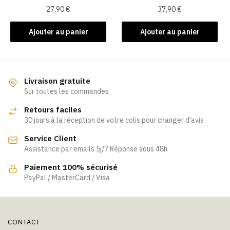
27,90
€
37,90
€
du
du
produit
produit
Ajouter au panier
Ajouter au panier
Livraison gratuite
Sur toutes les commandes
Retours faciles
30 jours à la réception de votre colis pour changer d'avis
Service Client
Assistance par emails 5j/7 Réponse sous 48h
Paiement 100% sécurisé
PayPal / MasterCard / Visa
CONTACT