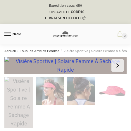
Passer
Aller
Expédition sous 48H
à
au
–10%
AVEC LE
CODE10
la
contenu
LIVRAISON OFFERTE
📦
navigation
MENU
0
Accueil
/
Tous les Articles Femme
/
Visière Sportive | Solaire Femme À Sécha