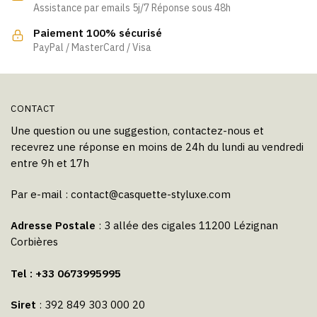
Assistance par emails 5j/7 Réponse sous 48h
sur
sur
la
la
Paiement 100% sécurisé
page
page
PayPal / MasterCard / Visa
du
du
produit
produit
CONTACT
Une question ou une suggestion, contactez-nous et
recevrez une réponse en moins de 24h du lundi au vendredi
entre 9h et 17h
Par e-mail :
contact@casquette-styluxe.com
Adresse Postale
: 3 allée des cigales 11200 Lézignan
Corbières
Tel : +33 0673995995
Siret
: 392 849 303 000 20