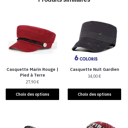
Casquette Marin Rouge |
Casquette Nuit Gardien
Pied à Terre
34,00
€
27,90
€
Ce
Ce
produit
Choix des options
Choix des options
produit
a
a
plusieurs
plusieurs
variations.
variations.
Les
Les