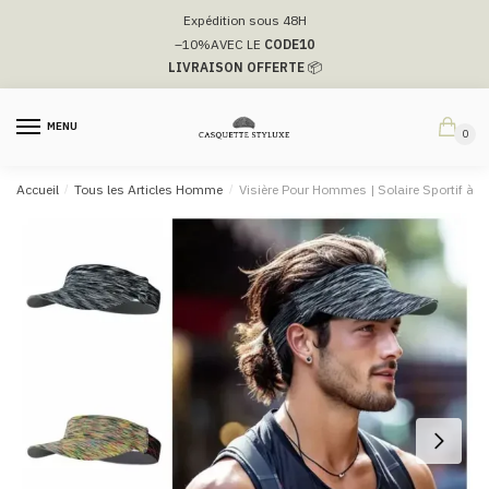
Passer
Aller
Expédition sous 48H
à
au
–10%
AVEC LE
CODE10
la
contenu
LIVRAISON OFFERTE
📦
navigation
MENU
0
Accueil
/
Tous les Articles Homme
/
Visière Pour Hommes | Solaire Sportif à 