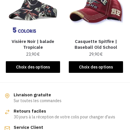
options
options
peuvent
peuvent
être
être
choisies
choisies
sur
sur
la
la
Visière Noir | balade
Casquette Spitfire |
page
Tropicale
Baseball Old School
page
du
23,90
€
29,90
€
du
produit
produit
Ce
Ce
Choix des options
Choix des options
produit
produit
a
a
plusieurs
plusieurs
variations.
variations.
Livraison gratuite
Les
Les
Sur toutes les commandes
options
options
Retours faciles
peuvent
peuvent
30 jours à la réception de votre colis pour changer d'avis
être
être
Service Client
choisies
choisies