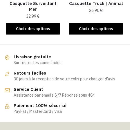
la
Casquette Surveillant
Casquette Truck | Animal
page
Mer​
page
26,90
€
du
32,99
€
du
produit
Ce
produit
Ce
produit
Choix des options
Choix des options
produit
a
a
plusieurs
plusieurs
variations.
variations.
Les
Livraison gratuite
Les
Sur toutes les commandes
options
options
peuvent
Retours faciles
peuvent
être
30 jours à la réception de votre colis pour changer d'avis
être
choisies
Service Client
choisies
sur
Assistance par emails 5j/7 Réponse sous 48h
sur
la
la
page
Paiement 100% sécurisé
page
PayPal / MasterCard / Visa
du
du
produit
produit