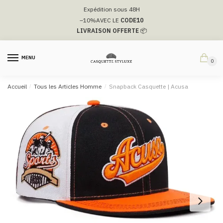
Passer
Aller
Expédition sous 48H
à
au
–10%
AVEC LE
CODE10
la
contenu
LIVRAISON OFFERTE
📦
navigation
MENU
0
Accueil
/
Tous les Articles Homme
/
Snapback Casquette​ | Acusa