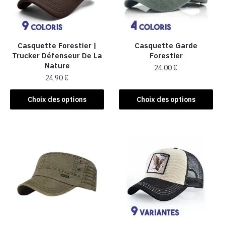
Casquette Forestier |
Casquette Garde
Trucker Défenseur De La
Forestier
Nature
24,00
€
24,90
€
Ce
Ce
produit
Choix des options
Choix des options
produit
a
a
plusieurs
plusieurs
variations.
variations.
Les
Les
options
options
peuvent
peuvent
être
être
choisies
choisies
sur
sur
la