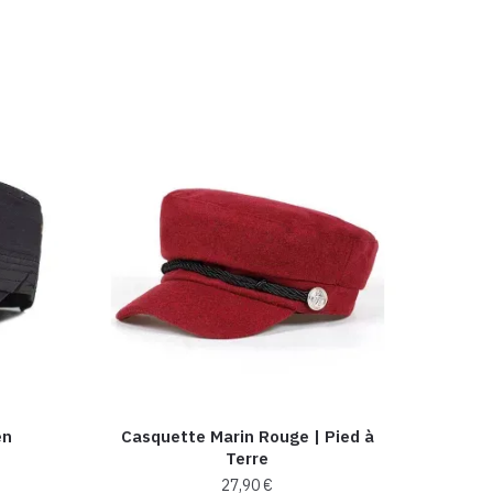
en
Casquette Marin Rouge | Pied à
Terre
27,90
€