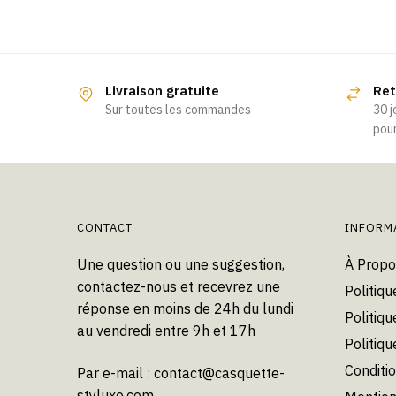
Ce
produit
a
Livraison gratuite
Ret
plusieurs
Sur toutes les commandes
30 j
variations.
pour
Les
options
peuvent
être
choisies
CONTACT
INFORM
sur
Une question ou une suggestion,
À Propo
la
contactez-nous et recevrez une
Politiqu
page
réponse en moins de 24h du lundi
du
Politiqu
au vendredi entre 9h et 17h
produit
Politiq
Conditi
Par e-mail :
contact@casquette-
styluxe.com