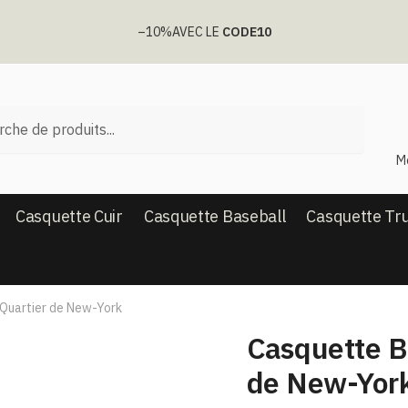
–10%
AVEC LE
CODE10
he
M
Casquette Cuir
Casquette Baseball
Casquette Tr
Quartier de New-York
Casquette B
de New-Yor