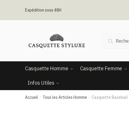
Passer
Aller
à
au
Expédition sous 48H
la
contenu
navigation
Recherche
Recherc
pour :
Casquette Homme
Casquette Femme
Infos Utiles
Accueil
Tous les Articles Homme
Casquette Baseball 
/
/