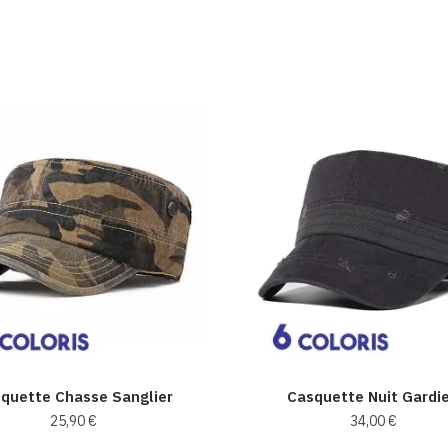
quette Chasse Sanglier​
Casquette Nuit Gardi
25,90
€
34,00
€