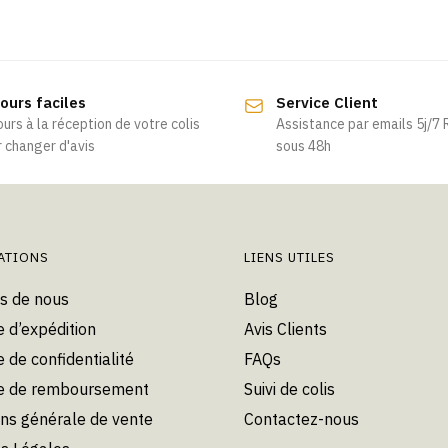
Ce
Ce
produit
produit
a
a
plusieurs
plusieurs
ours faciles
Service Client
variations.
variations.
ours à la réception de votre colis
Assistance par emails 5j/7
Les
Les
 changer d'avis
sous 48h
options
options
peuvent
peuvent
être
être
choisies
choisies
ATIONS
LIENS UTILES
sur
sur
la
la
s de nous
Blog
page
page
e d’expédition
Avis Clients
du
du
e de confidentialité
FAQs
produit
produit
ue de remboursement
Suivi de colis
ons générale de vente
Contactez-nous