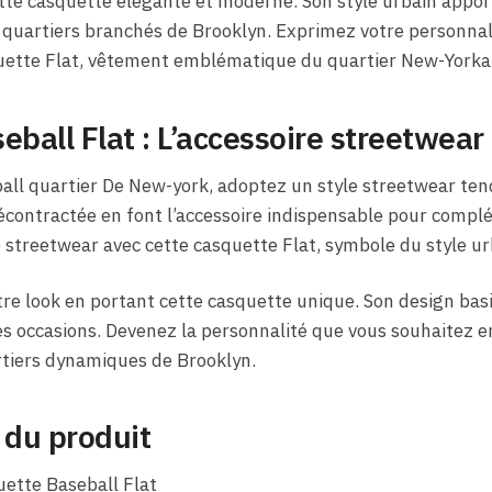
ette casquette élégante et moderne. Son style urbain appo
s quartiers branchés de Brooklyn. Exprimez votre personnal
uette Flat, vêtement emblématique du quartier New-Yorkai
eball Flat : L’accessoire streetwear
all quartier De New-york, adoptez un style streetwear ten
 décontractée en font l’accessoire indispensable pour compl
 streetwear avec cette casquette Flat, symbole du style ur
re look en portant cette casquette unique. Son design bas
 les occasions. Devenez la personnalité que vous souhaitez 
artiers dynamiques de Brooklyn.
 du produit
ette Baseball Flat