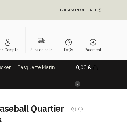
LIVRAISON OFFERTE
📦
on Compte
Suivi de colis
FAQs
Paiement
ucker
Casquette Marin
0,00
€
0
aseball Quartier
k