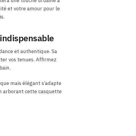
rtera une touche urbaine à
ité et votre amour pour le
s.
 indispensable
dance et authentique. Sa
éter vos tenues. Affirmez
bain.
ique mais élégant s’adapte
en arborant cette casquette