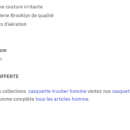
ne couture irritante
erie Brooklyn de qualité
ts d’aération
 cm
n
n
OFFERTE
s collections
casquette trucker homme
visitez nos
casquet
 gamme complète
tous les articles homme
.