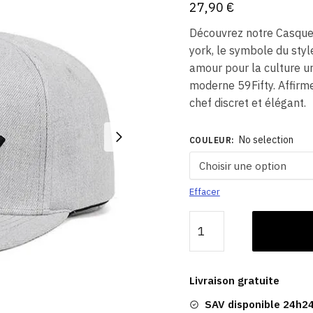
27,90
€
Découvrez notre Casque
york, le symbole du styl
amour pour la culture u
moderne 59Fifty. Affirme
chef discret et élégant.
No selection
COULEUR
:
Effacer
quantité
de
Casquette
Baseball Quartier
Livraison gratuite
de
SAV disponible 24h24
New-